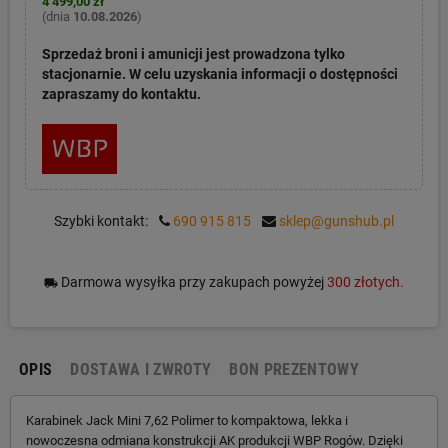
4 499,00 zł
(dnia
10.08.2026
)
Sprzedaż broni i amunicji jest prowadzona tylko
stacjonarnie. W celu uzyskania informacji o dostępności
zapraszamy do kontaktu.
Szybki kontakt:
690 915 815
sklep@gunshub.pl
Darmowa wysyłka przy zakupach powyżej
300 złotych.
local_shipping
OPIS
DOSTAWA I ZWROTY
BON PREZENTOWY
Karabinek Jack Mini 7,62 Polimer to kompaktowa, lekka i
nowoczesna odmiana konstrukcji AK produkcji WBP Rogów. Dzięki