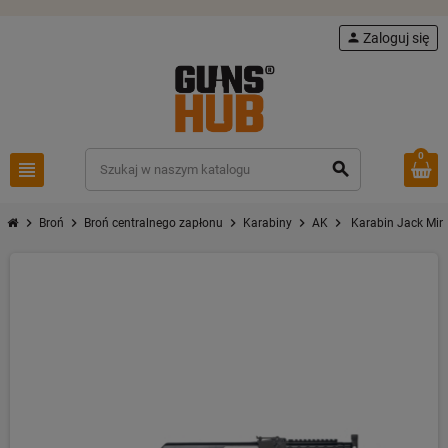
person
Zaloguj się
0
view_headline
search
chevron_right
chevron_right
chevron_right
chevron_right
chevron_right
Broń
Broń centralnego zapłonu
Karabiny
AK
Karabin Jack Mini