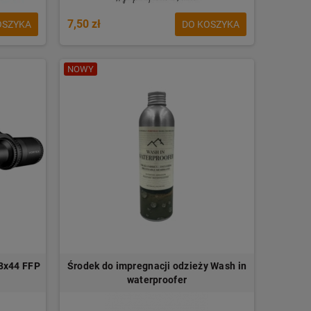
7,50 zł
OSZYKA
DO KOSZYKA
NOWY
18x44 FFP
Środek do impregnacji odzieży Wash in
waterproofer