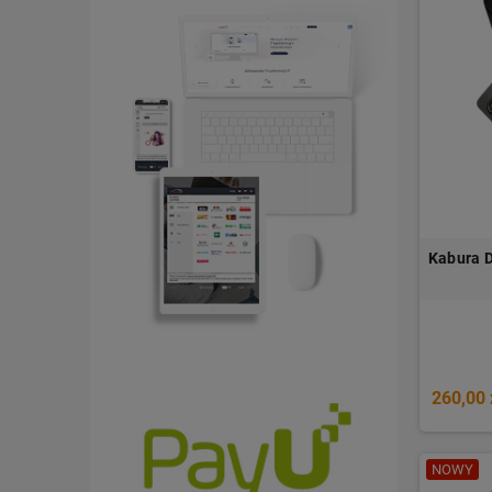
Kabura 
260,00 
NOWY