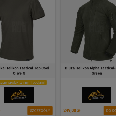
ka Helikon Tactical Top Cool
Bluza Helikon Alpha Tactical
Olive G
Green
ępny produkt z innymi opcjami
ł
249,00 zł
SZCZEGÓŁY
DO K