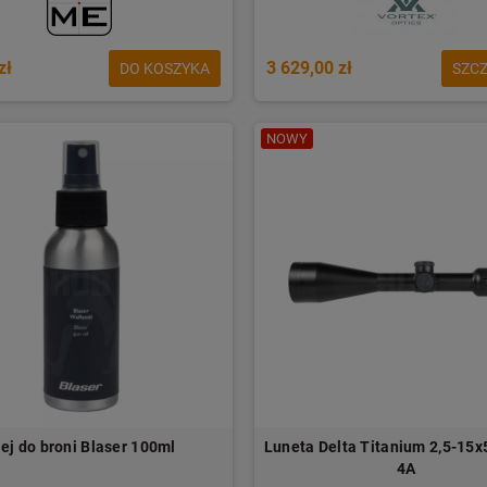
zł
3 629,00 zł
DO KOSZYKA
SZC
NOWY
ej do broni Blaser 100ml
Luneta Delta Titanium 2,5-15
4A