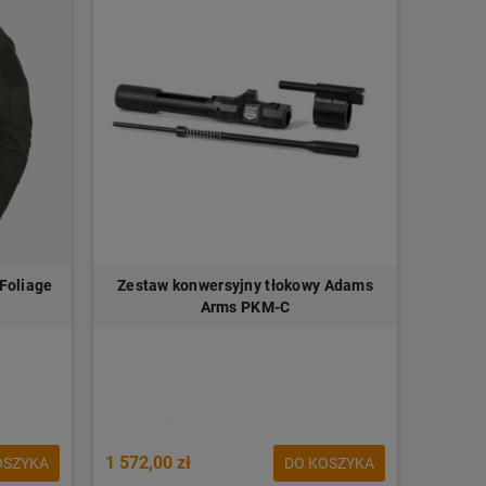
-Foliage
Zestaw konwersyjny tłokowy Adams
Arms PKM-C
1 572,00 zł
OSZYKA
DO KOSZYKA