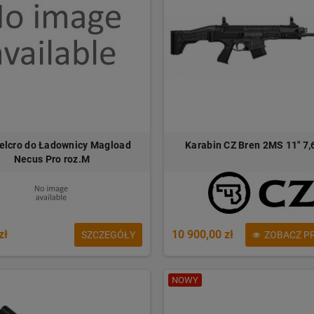
elcro do Ładownicy Magload
Karabin CZ Bren 2MS 11" 7
Necus Pro roz.M
zł
10 900,00 zł
SZCZEGÓŁY
ZOBACZ P
NOWY