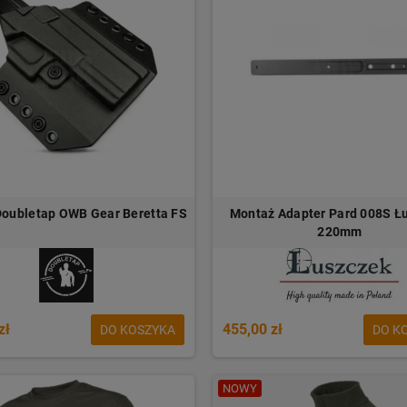
Doubletap OWB Gear Beretta FS
Montaż Adapter Pard 008S Ł
220mm
zł
455,00 zł
DO KOSZYKA
DO K
NOWY