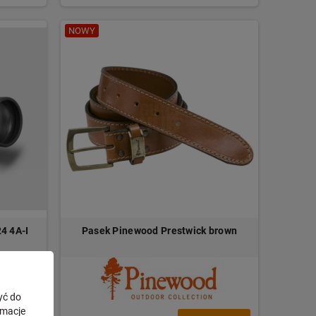
NOWY
4 4A-I
Pasek Pinewood Prestwick brown
yć do
rmacje