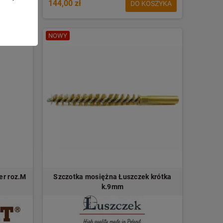
144,00 zł
ZEGÓŁY
DO KOSZYKA
NOWY
er roz.M
Szczotka mosiężna Łuszczek krótka
k.9mm