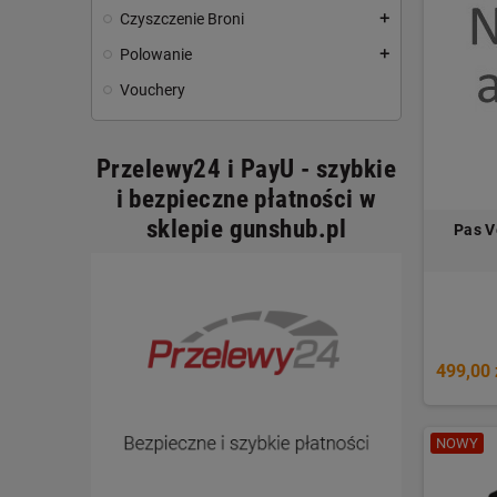
Czyszczenie Broni
add
Polowanie
add
Vouchery
Przelewy24 i PayU - szybkie
i bezpieczne płatności w
sklepie gunshub.pl
Pas V
499,00 
NOWY