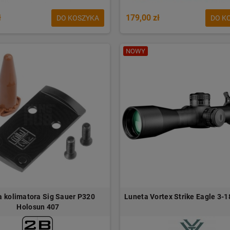
ł
179,00 zł
DO KOSZYKA
DO K
NOWY
a kolimatora Sig Sauer P320
Luneta Vortex Strike Eagle 3-
Holosun 407