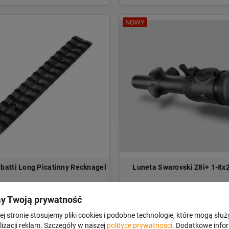
NOWY
batti Long Picatinny Recknagel
Luneta Swarovski Z8i+ 1-8x2
y Twoją prywatność
j stronie stosujemy pliki cookies i podobne technologie, które mogą służ
izacji reklam. Szczegóły w naszej
polityce prywatności
. Dodatkowe info