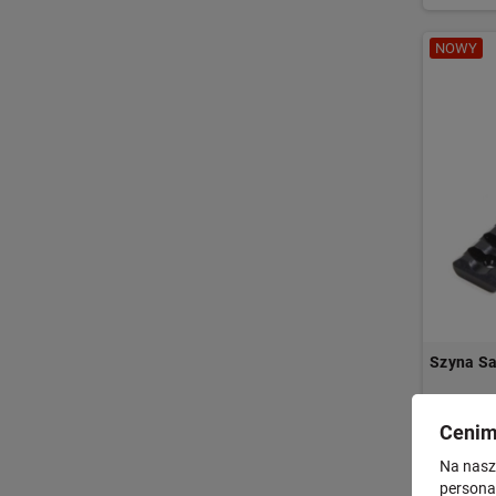
NOWY
Szyna Sa
Cenim
Na nasze
personal