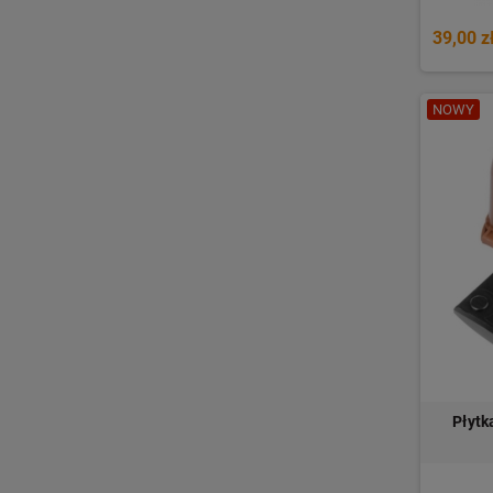
39,00 z
NOWY
Płytk