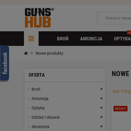
HO
view_headline
BROŃ
AMUNICJA
OPTYKA
chevron_right
Nowe produkty
NOWE
OFERTA
Broń
add
Jest 116 
Amunicja
add
Optyka
add
NOWY
Odzież i obuwie
add
Akcesoria
add