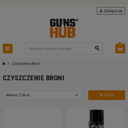
person
Zaloguj się
0
view_headline
search
chevron_right
Czyszczenie Broni
CZYSZCZENIE BRONI
Nazwa, Z do A
FILTR