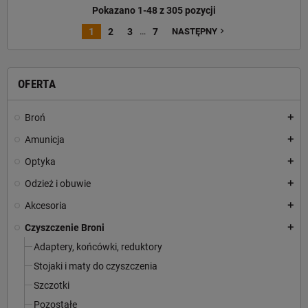
Pokazano 1-48 z 305 pozycji
…
1
2
3
7
NASTĘPNY
navigate_next
OFERTA
Broń
add
Amunicja
add
Optyka
add
Odzież i obuwie
add
Akcesoria
add
Czyszczenie Broni
add
Adaptery, końcówki, reduktory
Stojaki i maty do czyszczenia
Szczotki
Pozostałe