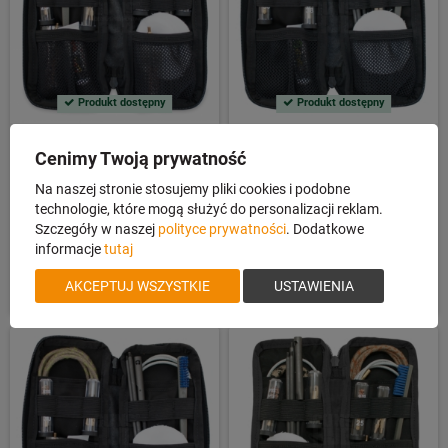
Produkt dostępny
Produkt dostępny
Zestaw do czyszczenia Otis
Zestaw do czyszczenia Otis
Cenimy Twoją prywatność
Defender kal.5,56/7,62
Defender k.9mm
Na naszej stronie stosujemy pliki cookies i podobne
technologie, które mogą służyć do personalizacji reklam.
Szczegóły w naszej
polityce prywatności
. Dodatkowe
informacje
tutaj
509,00 zł
450,00 zł
AKCEPTUJ WSZYSTKIE
USTAWIENIA
DO KOSZYKA
DO KOSZYKA