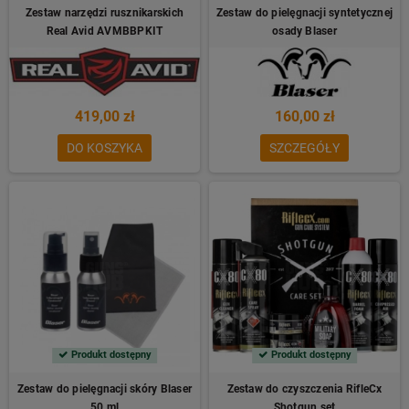
Zestaw narzędzi rusznikarskich
Zestaw do pielęgnacji syntetycznej
Real Avid AVMBBPKIT
osady Blaser
419,00 zł
160,00 zł
DO KOSZYKA
SZCZEGÓŁY
Produkt dostępny
Produkt dostępny
Zestaw do pielęgnacji skóry Blaser
Zestaw do czyszczenia RifleCx
50 ml
Shotgun set