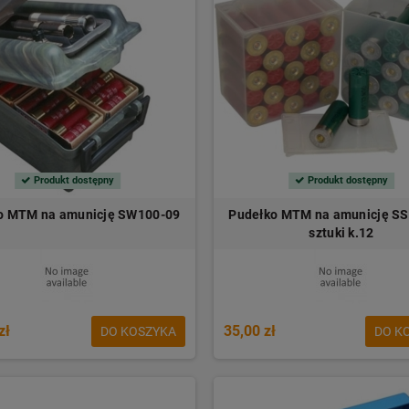
Produkt dostępny
Produkt dostępny
o MTM na amunicję SW100-09
Pudełko MTM na amunicję SS
sztuki k.12
zł
35,00 zł
DO KOSZYKA
DO K