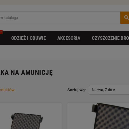
searc
T
ODZIEŻ I OBUWIE
AKCESORIA
CZYSZCZENIE BRO
KA NA AMUNICJĘ
roduktów.
Sortuj wg:
Nazwa, Z do A