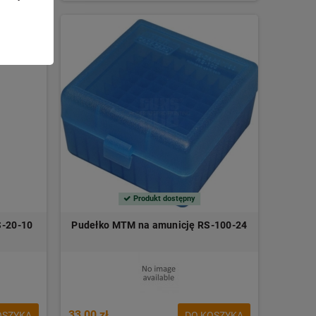
Produkt dostępny
S-20-10
Pudełko MTM na amunicję RS-100-24
33,00 zł
OSZYKA
DO KOSZYKA