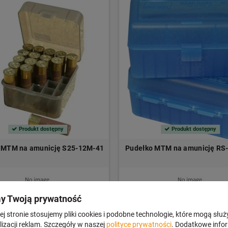
Produkt dostępny
Produkt dostępny
 MTM na amunicję S25-12M-41
Pudełko MTM na amunicję RS
y Twoją prywatność
ł
29,00 zł
DO KOSZYKA
DO K
j stronie stosujemy pliki cookies i podobne technologie, które mogą służ
izacji reklam. Szczegóły w naszej
polityce prywatności
. Dodatkowe info