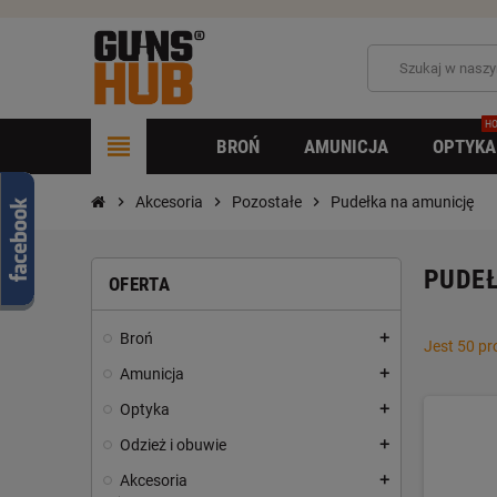
HO
view_headline
BROŃ
AMUNICJA
OPTYKA
chevron_right
Akcesoria
chevron_right
Pozostałe
chevron_right
Pudełka na amunicję
PUDEŁ
OFERTA
Broń
add
Jest 50 p
Amunicja
add
Optyka
add
Odzież i obuwie
add
Akcesoria
add