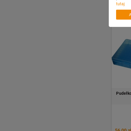
tutaj
Pudełk
56,00 z