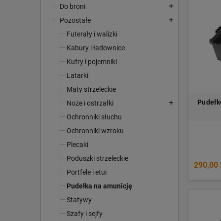
Do broni
add
Pozostałe
add
Futerały i walizki
Kabury i ładownice
Kufry i pojemniki
Latarki
Maty strzeleckie
Pudełk
Noże i ostrzałki
add
Ochronniki słuchu
Ochronniki wzroku
Plecaki
Poduszki strzeleckie
290,00 
Portfele i etui
Pudełka na amunicję
Statywy
Szafy i sejfy