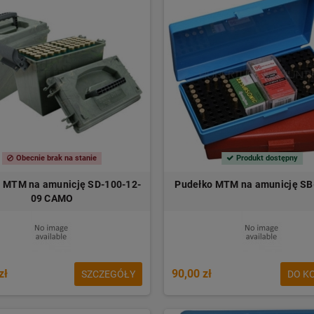
Obecnie brak na stanie
Produkt dostępny
 MTM na amunicję SD-100-12-
Pudełko MTM na amunicję SB
09 CAMO
zł
90,00 zł
SZCZEGÓŁY
DO K