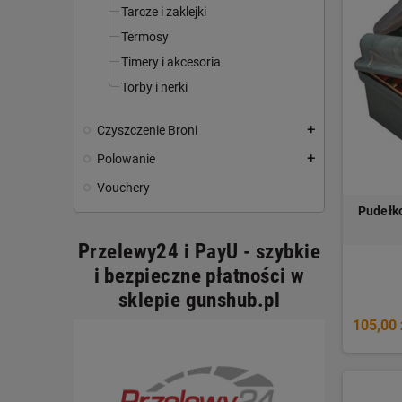
Tarcze i zaklejki
Termosy
Timery i akcesoria
Torby i nerki
Czyszczenie Broni
add
Polowanie
add
Vouchery
Pudełk
Przelewy24 i PayU - szybkie
i bezpieczne płatności w
sklepie gunshub.pl
105,00 