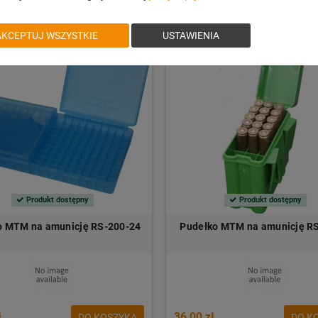
AKCEPTUJ WSZYSTKIE
USTAWIENIA
Produkt dostępny
Produkt dostępny
o MTM na amunicję RS-200-24
Pudełko MTM na amunicję R
ł
36,00 zł
DO KOSZYKA
DO K