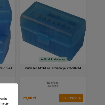
Produkt dostępny
-S-50-24
Pudełko MTM na amunicję RS-50-24
29,00 zł
OSZYKA
DO KOSZYKA
yć do
rmacje