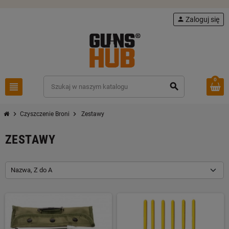
person
Zaloguj się
0
view_headline
search
chevron_right
chevron_right
Czyszczenie Broni
Zestawy
ZESTAWY
Nazwa, Z do A