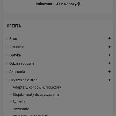
Pokazano 1-47 z 47 pozycji
OFERTA
Broń
add
Amunicja
add
Optyka
add
Odzież i obuwie
add
Akcesoria
add
Czyszczenie Broni
add
Adaptery, końcówki, reduktory
Stojaki i maty do czyszczenia
Szczotki
Pozostałe