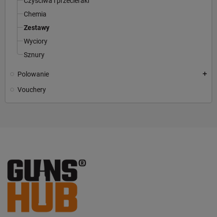
Czyściwa i przecieraki
Chemia
Zestawy
Wyciory
Sznury
Polowanie
add
Vouchery