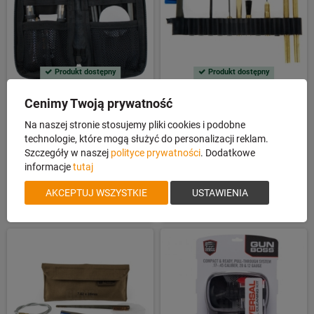
Produkt dostępny
Produkt dostępny
Zestaw do czyszczenia Otis
Zestaw do czyszczenia Otis Brass
Cenimy Twoją prywatność
Defender k.5,56
Scraper FG-932
Na naszej stronie stosujemy pliki cookies i podobne
technologie, które mogą służyć do personalizacji reklam.
Szczegóły w naszej
polityce prywatności
. Dodatkowe
informacje
tutaj
449,00 zł
85,00 zł
AKCEPTUJ WSZYSTKIE
USTAWIENIA
DO KOSZYKA
DO KOSZYKA