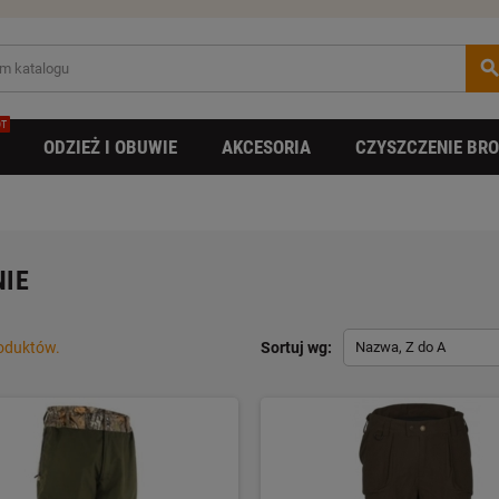
searc
T
ODZIEŻ I OBUWIE
AKCESORIA
CZYSZCZENIE BRO
IE
roduktów.
Sortuj wg:
Nazwa, Z do A