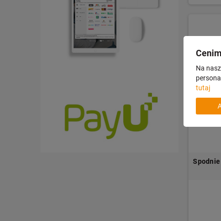
Cenim
Na nasze
personal
tutaj
Spodnie 