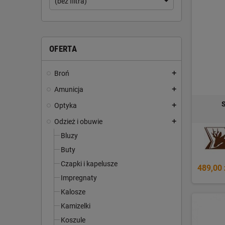
(bez filtra)
OFERTA
Broń
add
Amunicja
add
Optyka
add
Odzież i obuwie
add
Bluzy
Buty
Czapki i kapelusze
489,00 
Impregnaty
Kalosze
Kamizelki
Koszule