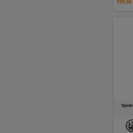
299,00 
Spodn