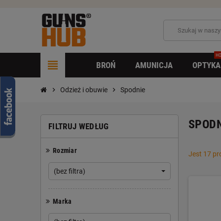
HO
view_headline
BROŃ
AMUNICJA
OPTYKA
chevron_right
Odzież i obuwie
chevron_right
Spodnie
SPODN
FILTRUJ WEDŁUG
Rozmiar
Jest 17 p
(bez filtra)
Marka