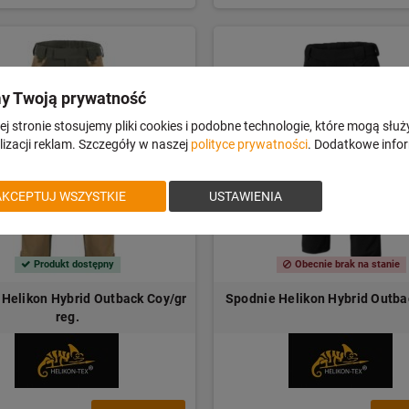
y Twoją prywatność
j stronie stosujemy pliki cookies i podobne technologie, które mogą służ
izacji reklam. Szczegóły w naszej
polityce prywatności
. Dodatkowe info
AKCEPTUJ WSZYSTKIE
USTAWIENIA
Produkt dostępny
Obecnie brak na stanie
Helikon Hybrid Outback Coy/gr
Spodnie Helikon Hybrid Outba
reg.