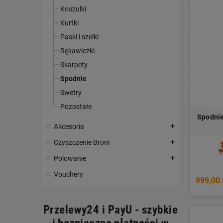
Koszulki
Kurtki
Paski i szelki
Rękawiczki
Skarpety
Spodnie
Swetry
Pozostałe
Spodnie
Akcesoria
add
Czyszczenie Broni
add
Polowanie
add
Vouchery
999,00 
Przelewy24 i PayU - szybkie