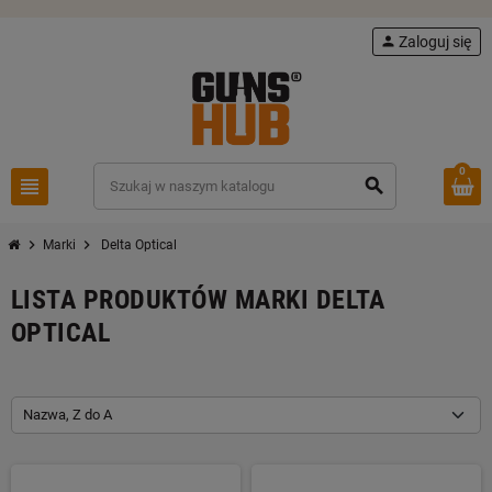
person
Zaloguj się
0
view_headline
search
chevron_right
chevron_right
Marki
Delta Optical
LISTA PRODUKTÓW MARKI DELTA
OPTICAL
Nazwa, Z do A