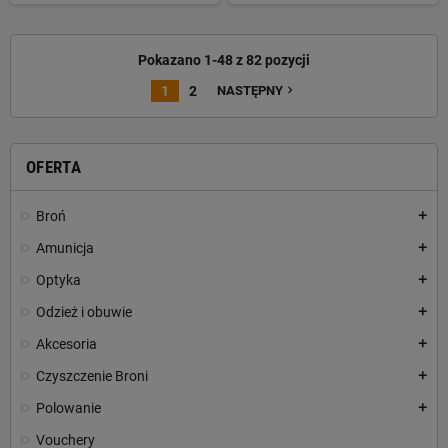
Pokazano 1-48 z 82 pozycji
1
2
NASTĘPNY
navigate_next
OFERTA
Broń
add
Amunicja
add
Optyka
add
Odzież i obuwie
add
Akcesoria
add
Czyszczenie Broni
add
Polowanie
add
Vouchery