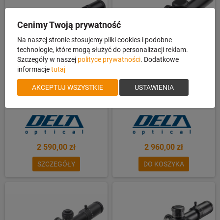
Cenimy Twoją prywatność
Na naszej stronie stosujemy pliki cookies i podobne
technologie, które mogą służyć do personalizacji reklam.
Szczegóły w naszej
polityce prywatności
. Dodatkowe
informacje
tutaj
AKCEPTUJ WSZYSTKIE
USTAWIENIA
Luneta Delta Titanium 2,5-10x50
Luneta Delta Titanium 1-6x24 HD
4A S
4A-S
2 590,00 zł
2 960,00 zł
SZCZEGÓŁY
DO KOSZYKA