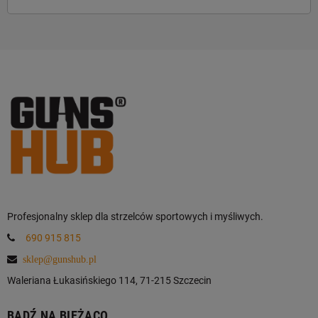
Profesjonalny sklep dla strzelców sportowych i myśliwych.
690 915 815
sklep@gunshub.pl
Waleriana Łukasińskiego 114, 71-215 Szczecin
BĄDŹ NA BIEŻĄCO