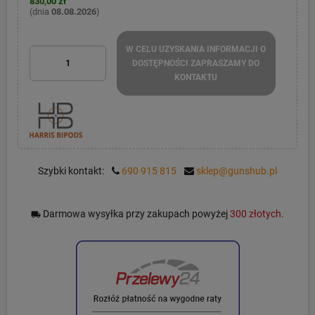
830,00 zł
(dnia
08.08.2026
)
W CELU UZYSKANIA INFORMACJI O
DOSTĘPNOŚCI ZAPRASZAMY DO
KONTAKTU
Szybki kontakt:
690 915 815
sklep@gunshub.pl
Darmowa wysyłka przy zakupach powyżej
300 złotych.
local_shipping