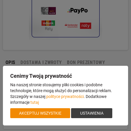
OPIS
DOSTAWA I ZWROTY
BON PREZENTOWY
Cenimy Twoją prywatność
Bi-Pod Harris S-BRMP Picatinny
Na naszej stronie stosujemy pliki cookies i podobne
technologie, które mogą służyć do personalizacji reklam.
Niska podwójna podpórka pod broń. Regulowana w zakresie około
Szczegóły w naszej
polityce prywatności
. Dodatkowe
15,5cm – 22,5cm [6” – 9”]. Posiada stopniowaną regulację
informacje
tutaj
wysokości, uchylna na boki z blokadą w postaci powiększonego
AKCEPTUJ WSZYSTKIE
USTAWIENIA
pokrętła. Przeznaczenie pozycja leżąca, strzelanie ze stołu.
Zintegrowane mocowanie na szynę Picatinny.