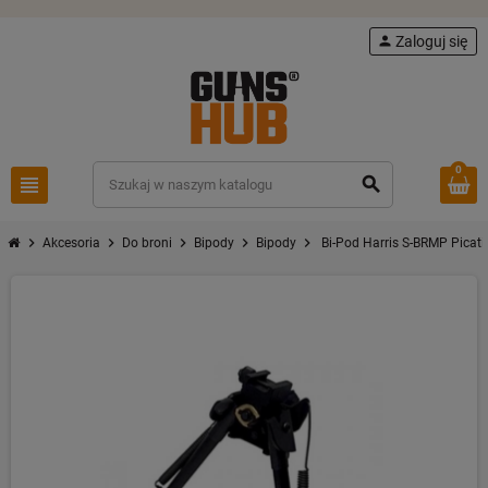
person
Zaloguj się
0
view_headline
search
chevron_right
chevron_right
chevron_right
chevron_right
chevron_right
Akcesoria
Do broni
Bipody
Bipody
Bi-Pod Harris S-BRMP Picati