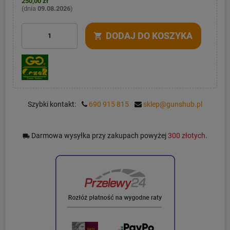
250,00 zł
(dnia
09.08.2026
)
DODAJ DO KOSZYKA
shopping_cart
Szybki kontakt:
690 915 815
sklep@gunshub.pl
Darmowa wysyłka przy zakupach powyżej
300 złotych.
local_shipping