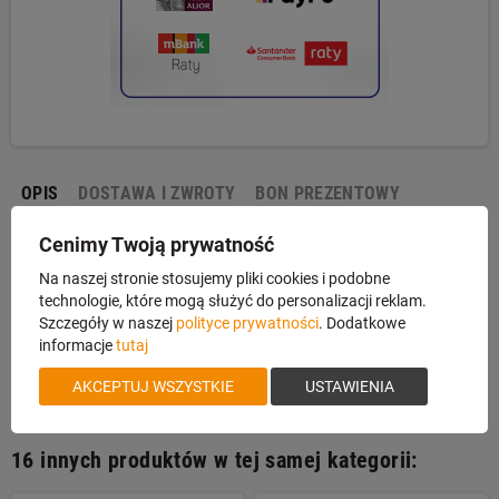
OPIS
DOSTAWA I ZWROTY
BON PREZENTOWY
Cenimy Twoją prywatność
Futerał Garbacz FSL19G-2/4
Na naszej stronie stosujemy pliki cookies i podobne
technologie, które mogą służyć do personalizacji reklam.
Futerał na sztucer z lunetą uszyty przez firmę P.P.H. "CEZAR".
Szczegóły w naszej
polityce prywatności
. Dodatkowe
Dwukolorowy- brązowo, zielony futerał wykonany z cordury. Wymiary:
informacje
tutaj
Długość: 124cm, Szerokość: 23cm, Grubość: 6cm.
AKCEPTUJ WSZYSTKIE
USTAWIENIA
16 innych produktów w tej samej kategorii: