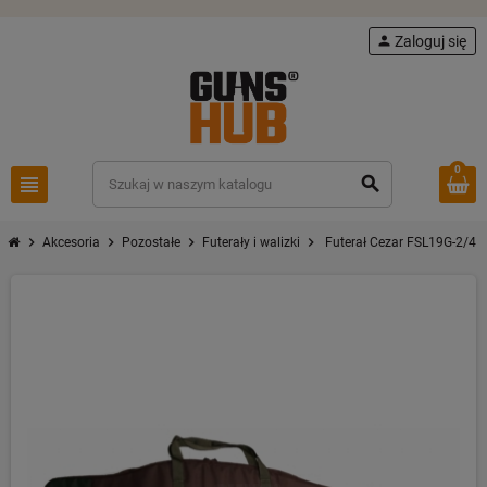
person
Zaloguj się
0
view_headline
search
chevron_right
chevron_right
chevron_right
chevron_right
Akcesoria
Pozostałe
Futerały i walizki
Futerał Cezar FSL19G-2/4