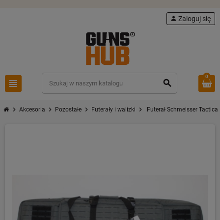
person
Zaloguj się
0
view_headline
search
chevron_right
chevron_right
chevron_right
chevron_right
Akcesoria
Pozostałe
Futerały i walizki
Futerał Schmeisser Tactical