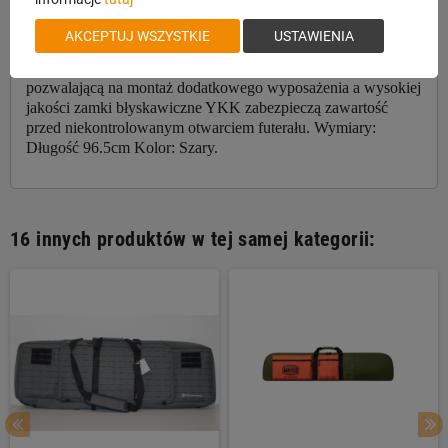
podczas transportu a wewnętrzny regulowany system
mocowania zapewni stabilność broni podczas transportu i
AKCEPTUJ WSZYSTKIE
USTAWIENIA
zabezpieczy przed poruszaniem się we wnętrzu futerału.
Futerał posiada dużą platformę MOLLE na przodzie
pozwalającą na montaż dodatkowego wyposażenia a wysokiej
jakości zamki błyskawiczne YKK zabezpieczą zawartość
przed niekontrolowanym otwarciem futerału. Wymiary:
Długość 96.5cm Kolor: Szary.
16 innych produktów w tej samej kategorii: