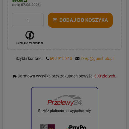
549,00 zł
(dnia
07.08.2026
)
DODAJ DO KOSZYKA
shopping_cart
Szybki kontakt:
690 915 815
sklep@gunshub.pl
Darmowa wysyłka przy zakupach powyżej
300 złotych.
local_shipping