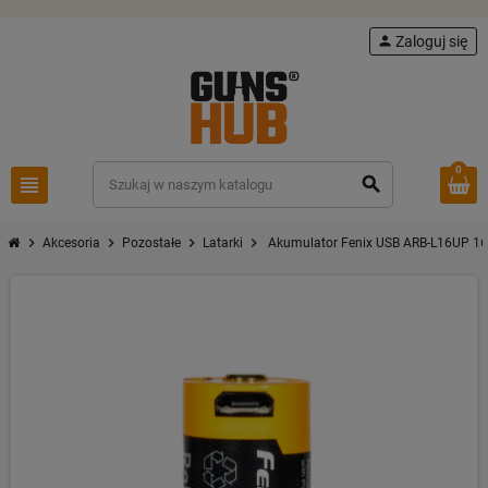
person
Zaloguj się
0
view_headline
search
chevron_right
chevron_right
chevron_right
chevron_right
Akcesoria
Pozostałe
Latarki
Akumulator Fenix USB ARB-L16UP 1