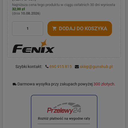
Najniższa cena tego produktu w ciągu ostatnich 30 dni wyniosła
32,00 zł
(dnia
10.08.2026
)
DODAJ DO KOSZYKA
shopping_cart
Szybki kontakt:
690 915 815
sklep@gunshub.pl
Darmowa wysyłka przy zakupach powyżej
300 złotych.
local_shipping