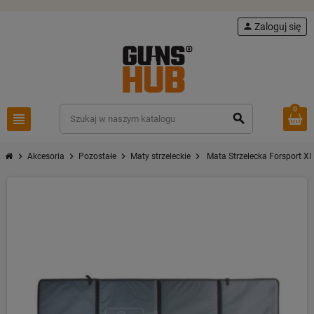
person
Zaloguj się
0
view_headline
search
chevron_right
chevron_right
chevron_right
chevron_right
Akcesoria
Pozostałe
Maty strzeleckie
Mata Strzelecka Forsport XL