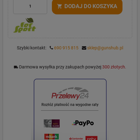
DODAJ DO KOSZYKA
shopping_cart
Szybki kontakt:
690 915 815
sklep@gunshub.pl
Darmowa wysyłka przy zakupach powyżej
300 złotych.
local_shipping