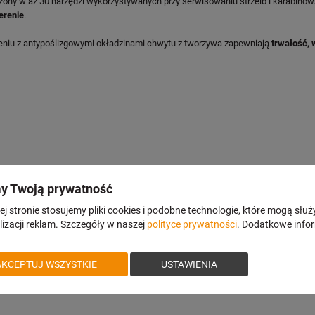
ażony w aż 30 narzędzi wykorzystywanych przy serwisowaniu strzelb i karabinó
erenie
.
ączeniu z antypoślizgowymi okładzinami chwytu z tworzywa zapewniają
trwałość, 
y Twoją prywatność
j stronie stosujemy pliki cookies i podobne technologie, które mogą służ
izacji reklam. Szczegóły w naszej
polityce prywatności
. Dodatkowe info
AKCEPTUJ WSZYSTKIE
USTAWIENIA