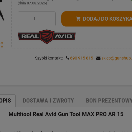
(dnia
07.08.2026
)
DODAJ DO KOSZYK
shopping_cart
ut_map
Szybki kontakt:
690 915 815
sklep@gunshub.
OPIS
DOSTAWA I ZWROTY
BON PREZENTOW
Multitool Real Avid Gun Tool MAX PRO AR 15