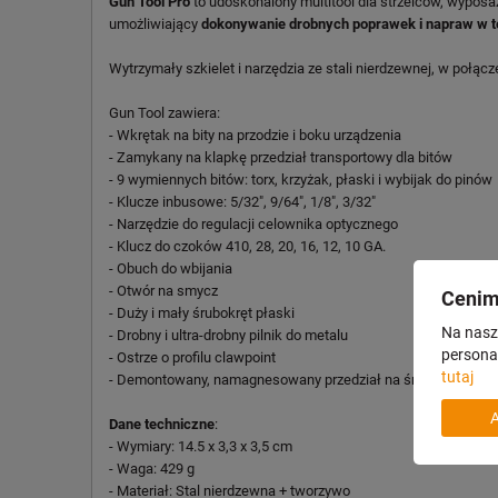
Gun Tool Pro
to udoskonalony multitool dla strzelców, wypos
umożliwiający
dokonywanie drobnych poprawek i napraw w t
Wytrzymały szkielet i narzędzia ze stali nierdzewnej, w poł
Gun Tool zawiera:
- Wkrętak na bity na przodzie i boku urządzenia
- Zamykany na klapkę przedział transportowy dla bitów
- 9 wymiennych bitów: torx, krzyżak, płaski i wybijak do pinów
- Klucze inbusowe: 5/32″, 9/64″, 1/8″, 3/32″
- Narzędzie do regulacji celownika optycznego
- Klucz do czoków 410, 28, 20, 16, 12, 10 GA.
- Obuch do wbijania
- Otwór na smycz
Cenim
- Duży i mały śrubokręt płaski
Na nasze
- Drobny i ultra-drobny pilnik do metalu
personal
- Ostrze o profilu clawpoint
tutaj
- Demontowany, namagnesowany przedział na śrubki/bity
Dane techniczne
:
- Wymiary: 14.5 x 3,3 x 3,5 cm
- Waga: 429 g
- Materiał: Stal nierdzewna + tworzywo