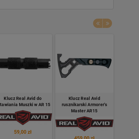
Klucz Real Avid do
Klucz Real Avid
Multitoo
tawiania Muszki w AR 15
rusznikarski Armorer's
Tool
Master AR15
59,00 zł
1
459,00 zł