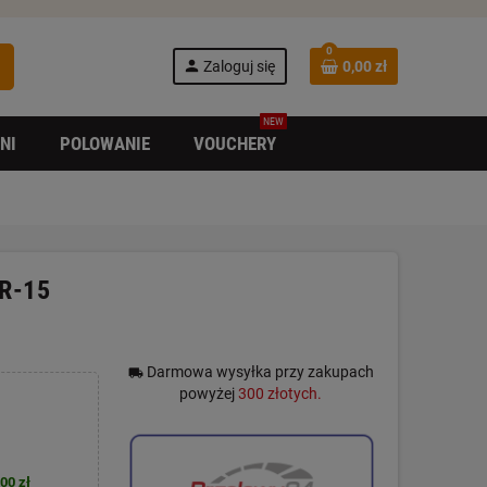
0
h
person
Zaloguj się
0,00 zł
NEW
NI
POLOWANIE
VOUCHERY
AR-15
Darmowa wysyłka przy zakupach
local_shipping
powyżej
300 złotych.
00 zł