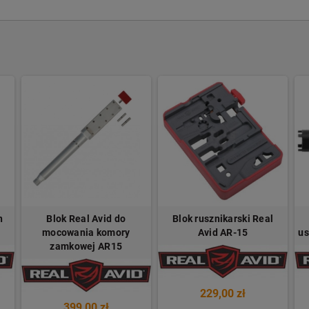
n
Blok Real Avid do
Blok rusznikarski Real
mocowania komory
Avid AR-15
us
zamkowej AR15
229,00 zł
399,00 zł