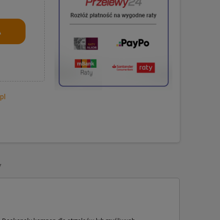
A
pl
Y