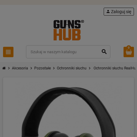
person
Zaloguj się
0
view_headline
search
chevron_right
chevron_right
chevron_right
chevron_right
Akcesoria
Pozostałe
Ochronniki słuchu
Ochronniki słuchu RealHun