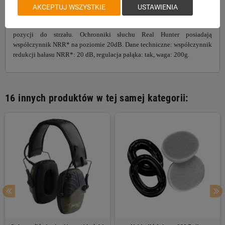
Model ten posiada obudowę nauszników w kolorze oliwkowym.
AKCEPTUJ WSZYSTKIE
USTAWIENIA
Słuchawki RealHunter PASSIVE mają ponadto specjalne profilowanie
boczne pod bakę, tak aby ułatwić strzelcowi przyjęcie prawidłowej
pozycji do strzału. Ochronniki słuchu Real Hunter posiadają
współczynnik NRR* na poziomie 20dB. Dane techniczne: współczynnik
redukcji hałasu NRR*: 20 dB, regulacja pałąka: tak, waga: 200g.
16 innych produktów w tej samej kategorii: