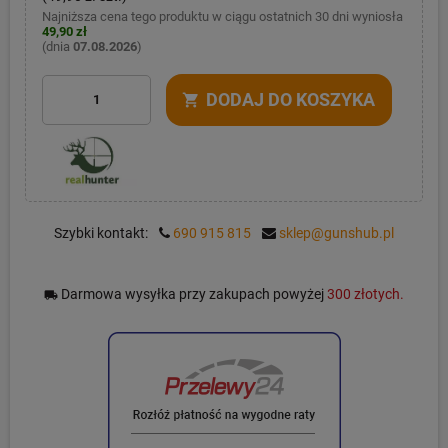
Najniższa cena tego produktu w ciągu ostatnich 30 dni wyniosła
49,90 zł
(dnia
07.08.2026
)
DODAJ DO KOSZYKA
shopping_cart
Szybki kontakt:
690 915 815
sklep@gunshub.pl
Darmowa wysyłka przy zakupach powyżej
300 złotych.
local_shipping