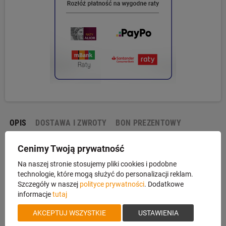
OPIS
DOSTAWA I ZWROTY
BON PREZENTOWY
Cenimy Twoją prywatność
Zestaw Taśm ostrzących #6000 Work Sharp
Na naszej stronie stosujemy pliki cookies i podobne
technologie, które mogą służyć do personalizacji reklam.
Zestaw 6 oryginalnych pasów ściernych o gradacji 6000,
Szczegóły w naszej
polityce prywatności
. Dodatkowe
dedykowanych do ostrzałki elektrycznej Work Sharp WSKTS. Pasy
informacje
tutaj
drobnoziarniste o gradacji 6000 przeznaczone są do ostrzenia noży
ząbkowanych, haków "gut hook" oraz finalnego polerowania krawędzi
AKCEPTUJ WSZYSTKIE
USTAWIENIA
tnących. W zestawie znajduje się 6 pasów drobnoziarnistych o