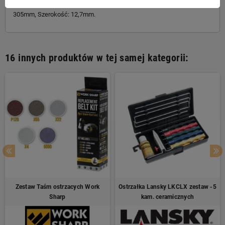
gradacji 6000. Dane Techncizne: gradacja 6000, Długość całkowita:
305mm, Szerokość: 12,7mm.
16 innych produktów w tej samej kategorii:
Zestaw Taśm ostrzacych Work
Ostrzałka Lansky LKCLX zestaw -5
Sharp
kam. ceramicznych