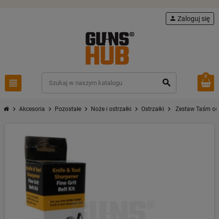
person
Zaloguj się
0
view_headline
search
chevron_right
chevron_right
chevron_right
chevron_right
chevron_right
Akcesoria
Pozostałe
Noże i ostrzałki
Ostrzałki
Zestaw Taśm os