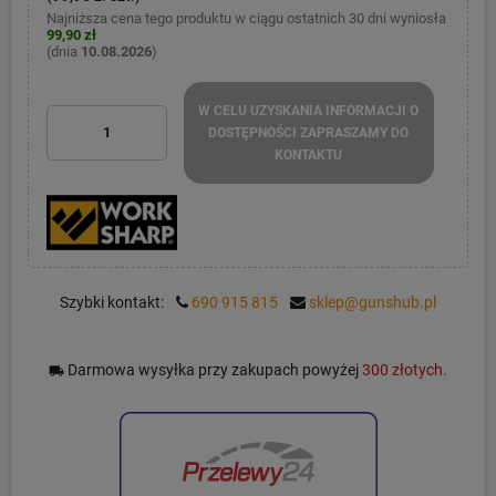
Najniższa cena tego produktu w ciągu ostatnich 30 dni wyniosła
99,90 zł
(dnia
10.08.2026
)
W CELU UZYSKANIA INFORMACJI O
DOSTĘPNOŚCI ZAPRASZAMY DO
KONTAKTU
Szybki kontakt:
690 915 815
sklep@gunshub.pl
Darmowa wysyłka przy zakupach powyżej
300 złotych.
local_shipping