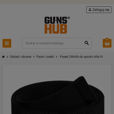
person
Zaloguj się
0
view_headline
search
chevron_right
chevron_right
chevron_right
Odzież i obuwie
Paski i szelki
Pasek 2Wolfs do spodni Alfa IV