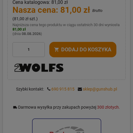
Cena katalogowa: 81,00 zł
Nasza cena: 81,00 zł
Brutto
(81,00 zł szt.)
Najniższa cena tego produktu w ciągu ostatnich 30 dni wyniosła
81,00 zł
(dnia
08.08.2026
)
DODAJ DO KOSZYKA
shopping_cart
Szybki kontakt:
690 915 815
sklep@gunshub.pl
Darmowa wysyłka przy zakupach powyżej
300 złotych.
local_shipping