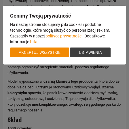
myśliwskiej, outdoorowej i codziennej. Ten model dobrze sprawdza
się tam, gdzie liczy się
solidne wykonanie, wygoda użytkowania i
odporność na codzienne zużycie
, bez zbędnie ozdobnej formy.
Cenimy Twoją prywatność
Najważniejszą zaletą tego modelu jest wykonanie z
wytrzymałego
Na naszej stronie stosujemy pliki cookies i podobne
poliestru
, który dobrze odpowiada codziennemu użytkowaniu i
technologie, które mogą służyć do personalizacji reklam.
zachowuje praktyczny, użytkowy charakter. W praktyce oznacza to
Szczegóły w naszej
polityce prywatności
. Dodatkowe
pasek lekki, prosty w obsłudze i odpowiedni zarówno do spodni
informacje
tutaj
terenowych, jak i do codziennej odzieży.
Szerokość 4 cm
zapewnia
stabilne ułożenie w szlufkach, a
długość 130 cm
daje możliwość
AKCEPTUJ WSZYSTKIE
USTAWIENIA
dopasowania do różnych sylwetek. Dodatkowym atutem jest
metalowa skuwka na zakończeniu paska
, która zwiększa trwałość i
pomaga ograniczyć strzępienie materiału podczas regularnego
użytkowania.
Model wyposażono w
czarną klamrę z logo producenta
, która dobrze
dopełnia całość i utrzymuje stonowany, użytkowy wygląd.
Czarna
kolorystyka
sprawia, że pasek łatwo zestawić z odzieżą myśliwską,
taktyczną, outdoorową i codzienną. To propozycja dla użytkownika,
który oczekuje
nieskomplikowanego, trwałego i wygodnego paska
do
regularnego noszenia.
Skład
100% poliester.