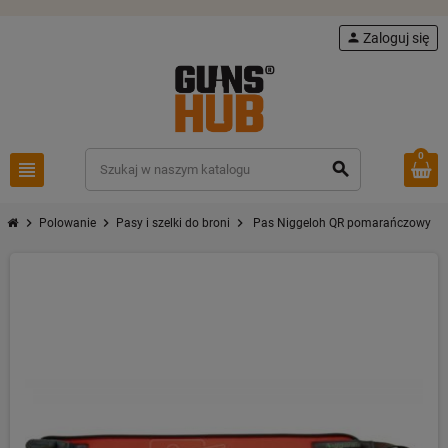
person
Zaloguj się
0
view_headline
search
chevron_right
chevron_right
chevron_right
Polowanie
Pasy i szelki do broni
Pas Niggeloh QR pomarańczowy