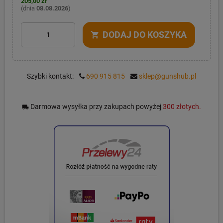
205,00 zł
(dnia
08.08.2026
)
DODAJ DO KOSZYKA
shopping_cart
Szybki kontakt:
690 915 815
sklep@gunshub.pl
Darmowa wysyłka przy zakupach powyżej
300 złotych.
local_shipping