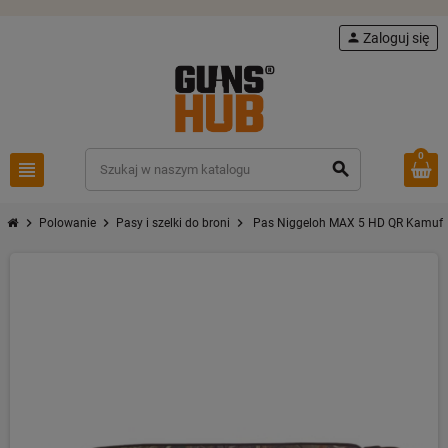
person
Zaloguj się
0
view_headline
search
chevron_right
chevron_right
chevron_right
Polowanie
Pasy i szelki do broni
Pas Niggeloh MAX 5 HD QR Kamufl