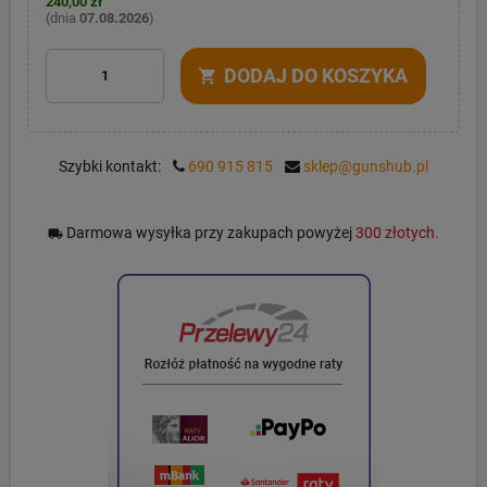
240,00 zł
(dnia
07.08.2026
)
DODAJ DO KOSZYKA
shopping_cart
Szybki kontakt:
690 915 815
sklep@gunshub.pl
Darmowa wysyłka przy zakupach powyżej
300 złotych.
local_shipping