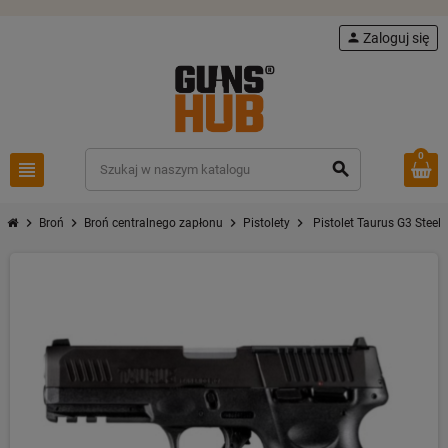
person
Zaloguj się
0
view_headline
search
chevron_right
chevron_right
chevron_right
chevron_right
Broń
Broń centralnego zapłonu
Pistolety
Pistolet Taurus G3 Steel 