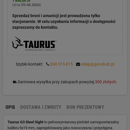
1 890,00 zł
(dnia
09.08.2026
)
Sprzedaż broni i amunicji jest prowadzona tylko
stacjonarnie. W celu uzyskania informacji o dostępności
zapraszamy do kontaktu.
Szybki kontakt:
690 915 815
sklep@gunshub.pl
Darmowa wysyłka przy zakupach powyżej
300 złotych.
local_shipping
OPIS
DOSTAWA I ZWROTY
BON PREZENTOWY
Taurus G3 Steel Sight
to pełnowymiarowy pistolet samopowtarzalny
kalibru 9x19 mm, zaprojektowany jako nowoczesna i przystępna