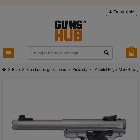
person
Zaloguj się
0
view_headline
search
chevron_right
chevron_right
chevron_right
chevron_right
Broń
Broń bocznego zapłonu
Pistolety
Pistolet Ruger Mark 4 Targ