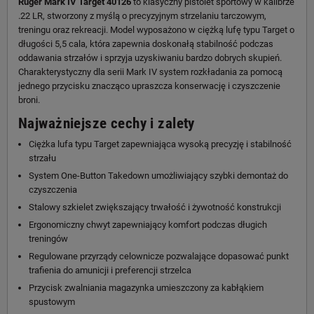
Ruger Mark IV Target 40126
to klasyczny pistolet sportowy w kalibrze
.22 LR, stworzony z myślą o precyzyjnym strzelaniu tarczowym,
treningu oraz rekreacji. Model wyposażono w ciężką lufę typu Target o
długości 5,5 cala, która zapewnia doskonałą stabilność podczas
oddawania strzałów i sprzyja uzyskiwaniu bardzo dobrych skupień.
Charakterystyczny dla serii Mark IV system rozkładania za pomocą
jednego przycisku znacząco upraszcza konserwację i czyszczenie
broni.
Najważniejsze cechy i zalety
Ciężka lufa typu Target zapewniająca wysoką precyzję i stabilność
strzału
System One-Button Takedown umożliwiający szybki demontaż do
czyszczenia
Stalowy szkielet zwiększający trwałość i żywotność konstrukcji
Ergonomiczny chwyt zapewniający komfort podczas długich
treningów
Regulowane przyrządy celownicze pozwalające dopasować punkt
trafienia do amunicji i preferencji strzelca
Przycisk zwalniania magazynka umieszczony za kabłąkiem
spustowym