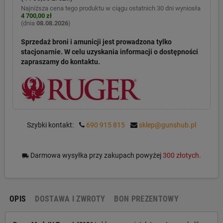
Najniższa cena tego produktu w ciągu ostatnich 30 dni wyniosła
4 700,00 zł
(dnia
08.08.2026
)
Sprzedaż broni i amunicji jest prowadzona tylko
stacjonarnie. W celu uzyskania informacji o dostępności
zapraszamy do kontaktu.
Szybki kontakt:
690 915 815
sklep@gunshub.pl
Darmowa wysyłka przy zakupach powyżej
300 złotych.
local_shipping
OPIS
DOSTAWA I ZWROTY
BON PREZENTOWY