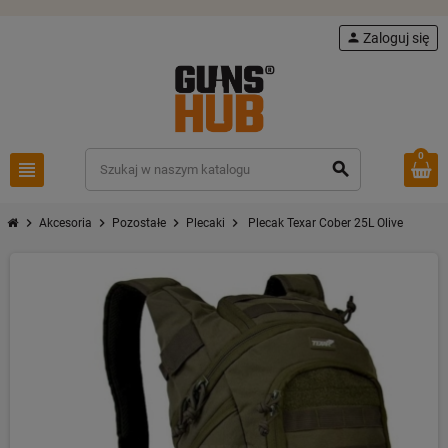
person
Zaloguj się
0
view_headline
search
chevron_right
chevron_right
chevron_right
chevron_right
Akcesoria
Pozostałe
Plecaki
Plecak Texar Cober 25L Olive