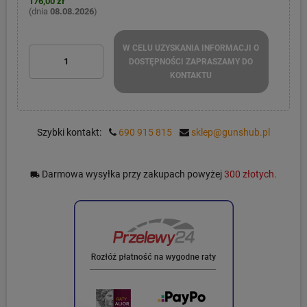
176,00 zł
(dnia
08.08.2026
)
W CELU UZYSKANIA INFORMACJI O
DOSTĘPNOŚCI ZAPRASZAMY DO
KONTAKTU
Szybki kontakt:
690 915 815
sklep@gunshub.pl
Darmowa wysyłka przy zakupach powyżej
300 złotych.
local_shipping