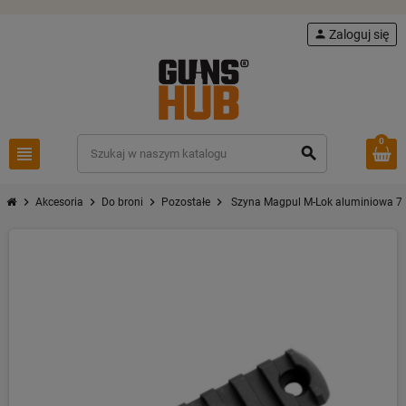
person
Zaloguj się
0
view_headline
search
chevron_right
chevron_right
chevron_right
chevron_right
Akcesoria
Do broni
Pozostałe
Szyna Magpul M-Lok aluminiowa 7 