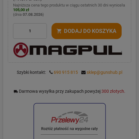
Najniższa cena tego produktu w ciągu ostatnich 30 dni wyniosła
105,00 zł
(dnia
07.08.2026
)
DODAJ DO KOSZYKA
shopping_cart
Szybki kontakt:
690 915 815
sklep@gunshub.pl
Darmowa wysyłka przy zakupach powyżej
300 złotych.
local_shipping