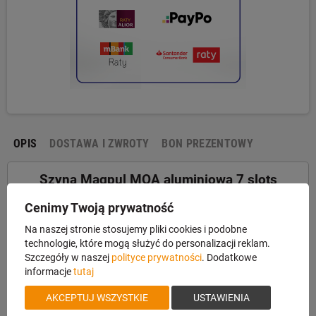
OPIS
DOSTAWA I ZWROTY
BON PREZENTOWY
Szyna Magpul MOA aluminiowa 7 slots
Cenimy Twoją prywatność
Polimerowa szyna RIS umożliwiająca montaż akcesoriów
Na naszej stronie stosujemy pliki cookies i podobne
przeznaczonych do systemów Weaver/Picatinny na chwyty
technologie, które mogą służyć do personalizacji reklam.
wyposażone w otwory standardu M-LOK. Akcesorium zostało
Szczegóły w naszej
polityce prywatności
. Dodatkowe
wykonane ze znanego z innych produktów Magpul wytrzymałego
informacje
tutaj
polimeru. Do zestawu zostały dołączone nakrętki kompatybilne z
systemami M-LOK i MOE oraz śruby z naniesionym anaerobowym
AKCEPTUJ WSZYSTKIE
USTAWIENIA
klejem do gwintów. Dla zapewnienia wygody i bezpieczeństwa