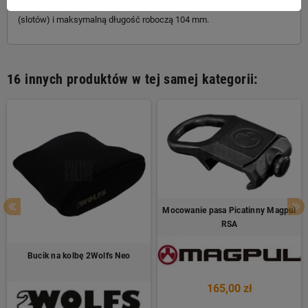
krawędzie zostały fazowane. Wersja posiadająca 9 przedziałów
(slotów) i maksymalną długość roboczą 104 mm.
16 innych produktów w tej samej kategorii:
Mocowanie pasa Picatinny Magpul
RSA
Bucik na kolbę 2Wolfs Neo
165,00 zł