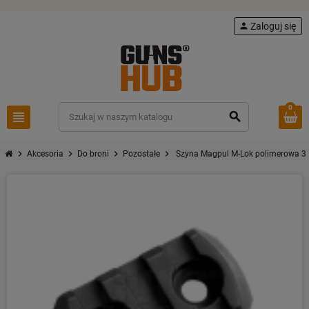
person
Zaloguj się
0
view_headline
search
chevron_right
chevron_right
chevron_right
chevron_right
Akcesoria
Do broni
Pozostałe
Szyna Magpul M-Lok polimerowa 3 