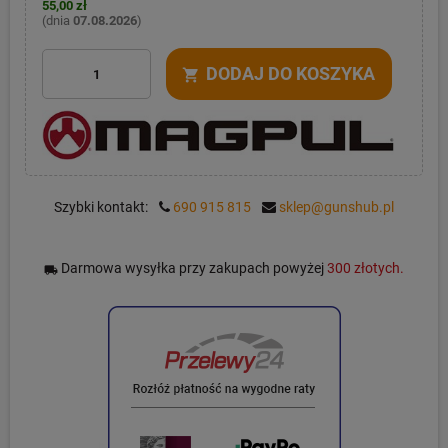
55,00 zł
(dnia
07.08.2026
)
DODAJ DO KOSZYKA
shopping_cart
Szybki kontakt:
690 915 815
sklep@gunshub.pl
Darmowa wysyłka przy zakupach powyżej
300 złotych.
local_shipping