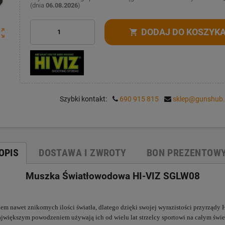
(dnia
06.08.2026
)
DODAJ DO KOSZYK
ut_map
shopping_cart
Szybki kontakt:
690 915 815
sklep@gunshub.
OPIS
DOSTAWA I ZWROTY
BON PREZENTOW
Muszka Światłowodowa HI-VIZ SGLW08
 nawet znikomych ilości światła, dlatego dzięki swojej wyrazistości przyrządy H
 największym powodzeniem używają ich od wielu lat strzelcy sportowi na całym ś