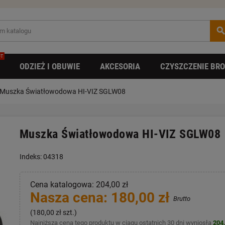
searc
T
ODZIEŻ I OBUWIE
AKCESORIA
CZYSZCZENIE BRO
Muszka Światłowodowa HI-VIZ SGLW08
Muszka Światłowodowa HI-VIZ SGLW08
Indeks: 04318
Cena katalogowa: 204,00 zł
Nasza cena: 180,00 zł
Brutto
(180,00 zł szt.)
Najniższa cena tego produktu w ciągu ostatnich 30 dni wyniosła
204,