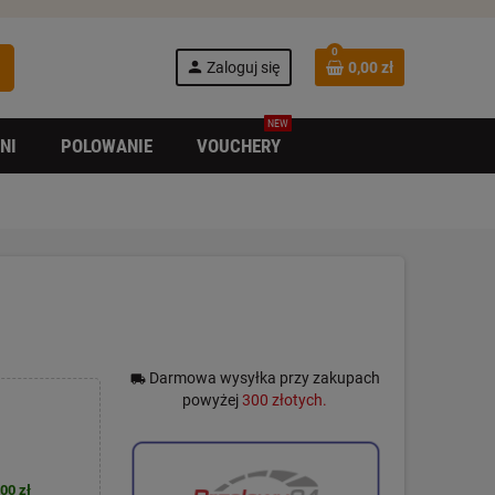
0
h
person
Zaloguj się
0,00 zł
NEW
NI
POLOWANIE
VOUCHERY
Darmowa wysyłka przy zakupach
local_shipping
powyżej
300 złotych.
00 zł