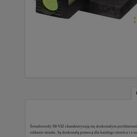
zoom_o
Światłowody HI-VIZ charakteryzują się doskonałym pochłanianiem
oddanie strzału. Są doskonałą pomocą dla każdego strzelca i z