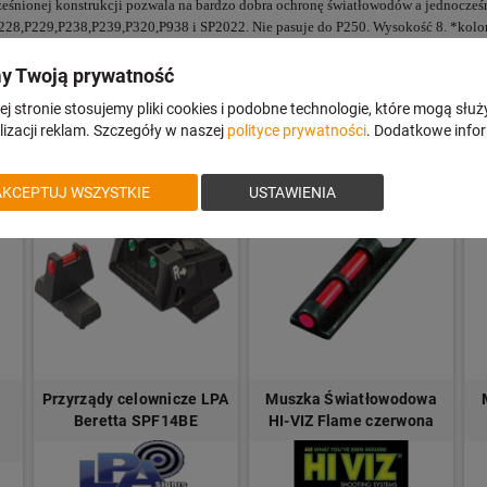
śnionej konstrukcji pozwala na bardzo dobra ochronę światłowodów a jednocześni
,P228,P229,P238,P239,P320,P938 i SP2022. Nie pasuje do P250. Wysokość 8. *kolor
y Twoją prywatność
j stronie stosujemy pliki cookies i podobne technologie, które mogą służ
izacji reklam. Szczegóły w naszej
polityce prywatności
. Dodatkowe info
AKCEPTUJ WSZYSTKIE
USTAWIENIA
Przyrządy celownicze LPA
Muszka Światłowodowa
Beretta SPF14BE
HI-VIZ Flame czerwona