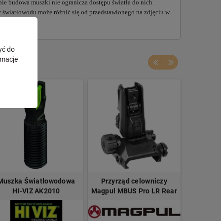
e budowa muszki nie ogranicza dostępu światła do nich.
 światłowodu może różnić się od przedstawionego na zdjęciu w
yć do
rmacje
Muszka Światłowodowa
Przyrząd celowniczy
Poziom
HI-VIZ AK2010
Magpul MBUS Pro LR Rear
Glob
ele