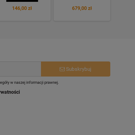
146,00 zł
679,00 zł
7
Subskrybuj
egóły w naszej informacji prawnej.
ywatności