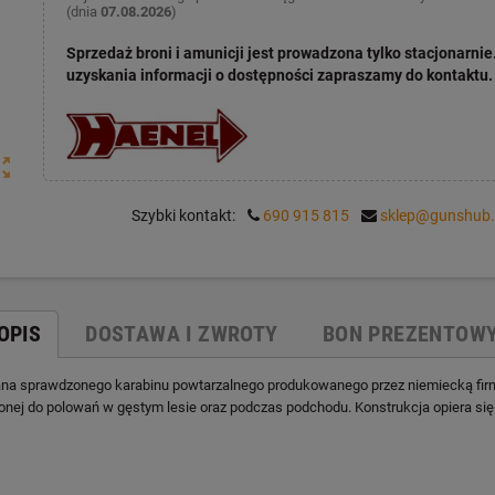
(dnia
07.08.2026
)
Sprzedaż broni i amunicji jest prowadzona tylko stacjonarnie
uzyskania informacji o dostępności zapraszamy do kontaktu.
ut_map
Szybki kontakt:
690 915 815
sklep@gunshub.
OPIS
DOSTAWA I ZWROTY
BON PREZENTOW
a sprawdzonego karabinu powtarzalnego produkowanego przez niemiecką firmę
onej do polowań w gęstym lesie oraz podczas podchodu. Konstrukcja opiera si