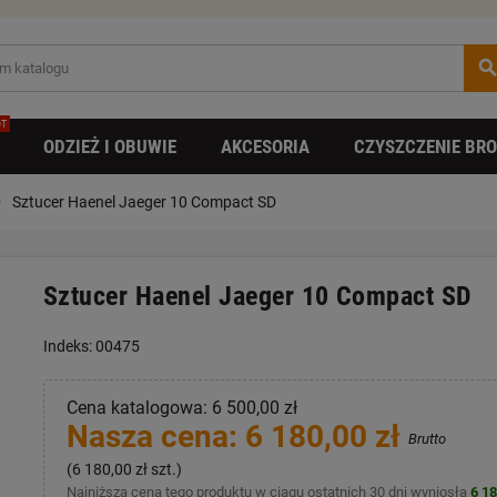
searc
T
ODZIEŻ I OBUWIE
AKCESORIA
CZYSZCZENIE BRO
right
Sztucer Haenel Jaeger 10 Compact SD
Sztucer Haenel Jaeger 10 Compact SD
Indeks: 00475
Cena katalogowa: 6 500,00 zł
Nasza cena: 6 180,00 zł
Brutto
(6 180,00 zł szt.)
Najniższa cena tego produktu w ciągu ostatnich 30 dni wyniosła
6 18