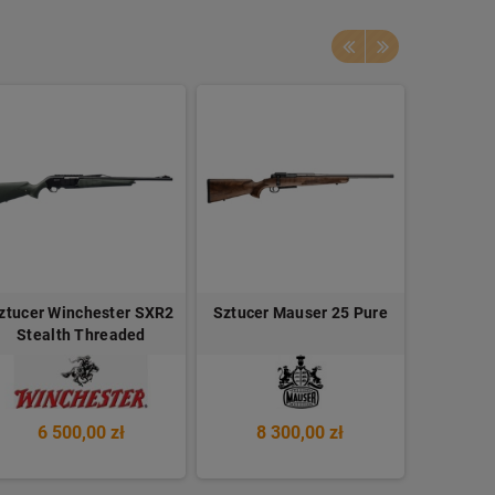
ztucer Winchester SXR2
Sztucer Mauser 25 Pure
Sztucer B
Stealth Threaded
6 500,00 zł
8 300,00 zł
35