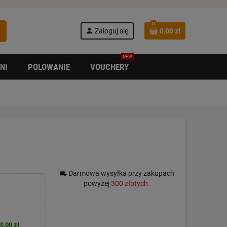
0
h
person
Zaloguj się
0,00 zł
NEW
NI
POLOWANIE
VOUCHERY
Darmowa wysyłka przy zakupach
local_shipping
powyżej
300 złotych.
0,00 zł