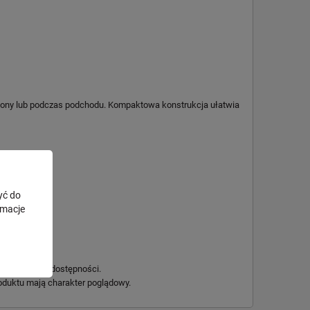
ambony lub podczas podchodu. Kompaktowa konstrukcja ułatwia
yć do
rmacje
otwierdzenia dostępności.
oduktu mają charakter poglądowy.