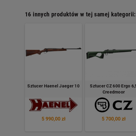
16 innych produktów w tej samej kategorii:
 Rover G2
Sztucer Haenel Jaeger 10
Sztucer CZ 600 Ergo 6,
le
Creedmoor
 zł
5 990,00 zł
5 700,00 zł