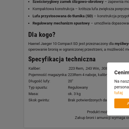
Sześcioryglowy zamek ślizgowo-obrotowy
– zapewnia moc
Kompaktowa konstrukcja – krótsza lufa zwiększa poręcznoś
Lufa przystosowana do tłumika (SD)
– konstrukcja przygo
Regulowany mechanizm spustowy
– umożliwia dopasowani
Dla kogo?
Haenel Jaeger 10 Compact SD jest przeznaczony dla
myśliwy
operowanie bronią w ograniczonej przestrzeni, a możliwość 
Specyfikacja techniczna
Kaliber:
.223 Rem, .243 Win, .308 Win, 6,5 Cre
Cenim
Pojemność magazynka:
223Rem 4 naboje, kalibry standard 3 
Długość lufy:
20"
Na nasze
personal
Typ spustu:
Regulowany
tutaj
Masa:
ok. 3 kg
Skok gwintu:
Brak potwierdzonych danych.
Produkt może nie być dos
Zakup broni i amunicji wymaga o