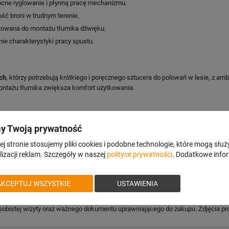
ne ryglowanie i płynną pracę mechanizmu.
ć broni w trudnym terenie.
towana do montażu tłumika dźwięku.
e charakterystyki pracy spustu.
ch
, którzy potrzebują krótkiego i poręcznego sztucera do polowań w lesie, z 
montażu tłumika zwiększa komfort użytkowania.
edmoor, .270 Win, .30-06 Spring., 8×57 IS, 9,3×62, .300 Win. Mag.
y Twoją prywatność
naboje, kalibry magnum 2 naboje
j stronie stosujemy pliki cookies i podobne technologie, które mogą służ
izacji reklam. Szczegóły w naszej
polityce prywatności
. Dodatkowe info
AKCEPTUJ WSZYSTKIE
USTAWIENIA
tępny od ręki w sklepie stacjonarnym – przed wizytą zalecamy kontakt w celu p
sobistej wizyty oraz ważnego dokumentu uprawniającego do zakupu. Zdjęcia pr