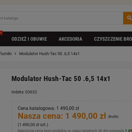
searc
T
ODZIEŻ I OBUWIE
AKCESORIA
CZYSZCZENIE BRO
Tłumiki
chevron_right
Modulator Hush-Tac 50 .6,5 14x1
Modulator Hush-Tac 50 .6,5 14x1
Indeks: 03632
Cena katalogowa: 1 490,00 zł
Nasza cena: 1 490,00 zł
Brutto
(1 490,00 zł szt.)
Najniższa cena tego produktu w ciągu ostatnich 30 dni wyniosła
1 49