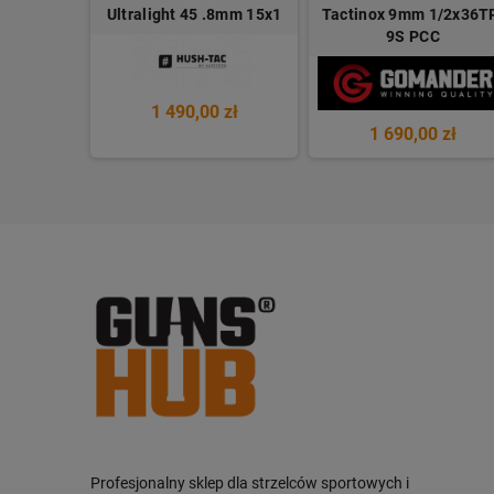
 5/8"-24
Ultralight 45 .8mm 15x1
Tactinox 9mm 1/2x36T
9S PCC
1 490,00 zł
 zł
1 690,00 zł
Profesjonalny sklep dla strzelców sportowych i