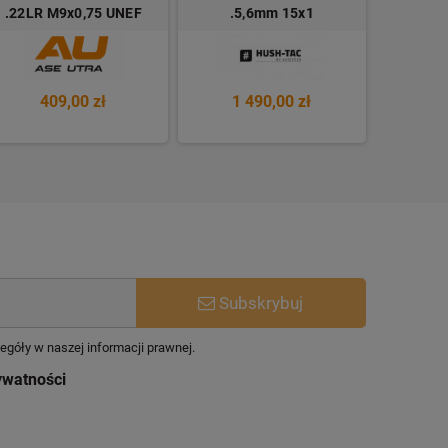
.22LR M9x0,75 UNEF
.5,6mm 15x1
.8mm 
409,00 zł
1 490,00 zł
1 
Subskrybuj
egóły w naszej informacji prawnej.
ywatności