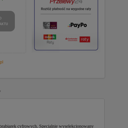
O
AKTU
pl
Y
rabiarek cyfrowych. Specjalnie wyselekcjonowany