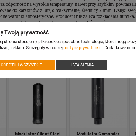
az odporność na wysokie temperatury, nawet przy szybkim, powtarzaln
wane do karabinów z lufą o maksymalnej średnicy 23mm. Dzięki swoje
dne warunki atmosferyczne. Producent nie zaleca rozkładania tłumika.
zczenia przelotu z wykorzystaniem szczotek właściwej średnicy oraz 
nią gwarancją producenta.
Dane Techiczne: Producent: L-Tac by Łuszcz
y Twoją prywatność
odana: 155mm, Średnica: 50mm, Maksymalna średnica lufy: 23mm Wag
j stronie stosujemy pliki cookies i podobne technologie, które mogą służ
izacji reklam. Szczegóły w naszej
polityce prywatności
. Dodatkowe info
AKCEPTUJ WSZYSTKIE
USTAWIENIA
Modulator Silent Steel
Modulator Gomander