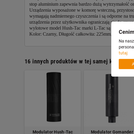
stop aluminium zapewnia bardzo dużą wytrzymałość or
Urządzenia wyposażone w komorę wsteczną, przystoso
wymagają nadmiernego czyszczenia i są odporne na tru
urządzenia przez użytkownika ograniczają się do czys
wylotowe model Hush-Tac marki L-Tac są objęte 3 let
Cenim
Kolor: Czarny, Długość całkowita: 225mm, Długość d
Na nasze
personal
tutaj
16 innych produktów w tej samej kategorii:
ush-Tac
Modulator Hush-Tac
Modulator Gomander