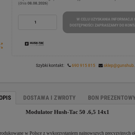
(dnia
08.08.2026
)
W CELU UZYSKANIA INFORMACJI 
DOSTĘPNOŚCI ZAPRASZAMY DO KONT
ut_map
Szybki kontakt:
690 915 815
sklep@gunshub.
OPIS
DOSTAWA I ZWROTY
BON PREZENTOW
Modulator Hush-Tac 50 .6,5 14x1
rodukowane w Polsce z wykorzystaniem najnowszych precyzyjnych ob