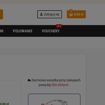
0
h
person
Zaloguj się
0,00 zł
NEW
NI
POLOWANIE
VOUCHERY
Darmowa wysyłka przy zakupach
local_shipping
powyżej
300 złotych.
0,00 zł