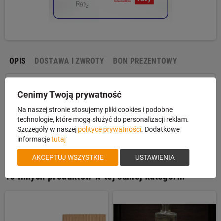
OPIS
DOSTAWA I ZWROTY
BON PREZENTOWY
Krawatnik Koyan z poroża KJ3 Byk
Cenimy Twoją prywatność
Na naszej stronie stosujemy pliki cookies i podobne
technologie, które mogą służyć do personalizacji reklam.
Krawatnik wykonany z poroża i brązu z motywem Byka na
Szczegóły w naszej
polityce prywatności
. Dodatkowe
skórzanym rzemieniu. Długość 42cm.
informacje
tutaj
AKCEPTUJ WSZYSTKIE
USTAWIENIA
16 innych produktów w tej samej kategorii: