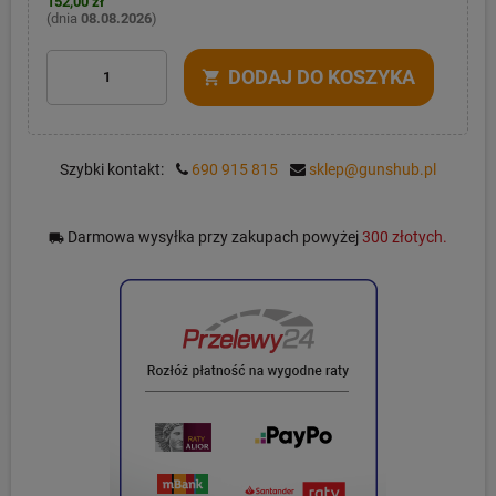
152,00 zł
(dnia
08.08.2026
)
DODAJ DO KOSZYKA
shopping_cart
Szybki kontakt:
690 915 815
sklep@gunshub.pl
Darmowa wysyłka przy zakupach powyżej
300 złotych.
local_shipping