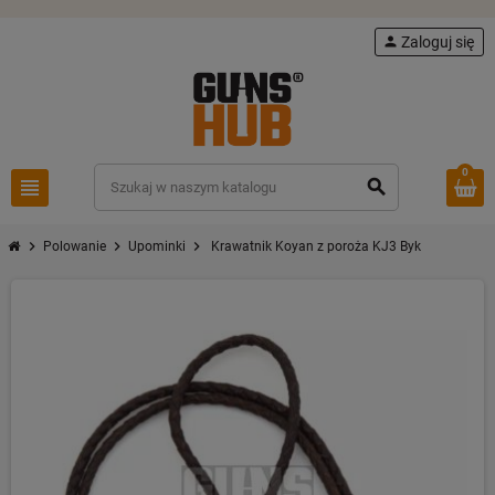
person
Zaloguj się
0
view_headline
search
chevron_right
chevron_right
chevron_right
Polowanie
Upominki
Krawatnik Koyan z poroża KJ3 Byk