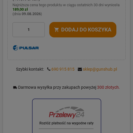
Najniższa cena tego produktu w ciągu ostatnich 30 dni wyniosła
189,00 zł
(dnia
09.08.2026
)
DODAJ DO KOSZYKA
shopping_cart
Szybki kontakt:
690 915 815
sklep@gunshub.pl
Darmowa wysyłka przy zakupach powyżej
300 złotych.
local_shipping