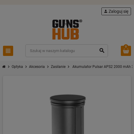
person
Zaloguj się
0
view_headline
search
chevron_right
chevron_right
chevron_right
chevron_right
Optyka
Akcesoria
Zasilanie
Akumulator Pulsar APS2 2000 mAh 3