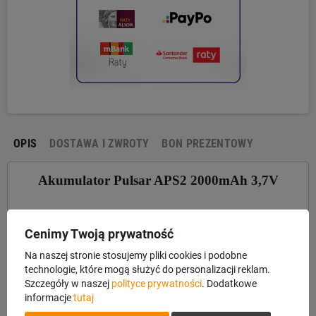
OPIS
DOSTAWA I ZWROTY
BON PREZENTOWY
Akumulator Pulsar APS2 2000mAh 3,7V
Nowy typ akumulatorów wyprodukowanych przez firmę
Cenimy Twoją prywatność
Pulsar. Niewielkie gabaryty akumulatora minimalizują
Na naszej stronie stosujemy pliki cookies i podobne
wielkość urządzeń. APS 2 jest akumulatorem typu Li-ion
technologie, które mogą służyć do personalizacji reklam.
(litowo-jonowym) o napięciu 3,7V i pojemności 2000mAh.
Szczegóły w naszej
polityce prywatności
. Dodatkowe
Akumulator dedykowany do celowników termowizyjnych
informacje
tutaj
Pulsar Thermion i noktowizyjnych Pulsar Digex. Uwaga!
Akumulator APS2 nie pasuje do termowizorów