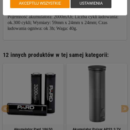
AKCEPTUJ WSZYSTKIE
USTAWIENIA
obserwacyjnych Pulsar Axion. Specyfikacje: Napięcie
znamionowe: 3,7V DC; Napięcie ładowania: 5V/1,5A DC;
Pojemność akumulatora: 2000mAh; Liczba cykli ładowania:
ok.300 cykli; Wymiary: 59mm x 24mm x 24mm; Czas
ładowania ogniwa: ok 3h; Waga: 40g.
12 innych produktów w tej samej kategorii:
Akumulator Pard 18650
Akumulator Pulsar APS3 3,7V