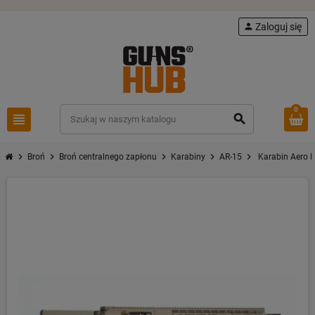
person
Zaloguj się
0
view_headline
search
chevron_right
chevron_right
chevron_right
chevron_right
chevron_right
Broń
Broń centralnego zapłonu
Karabiny
AR-15
Karabin Aero 