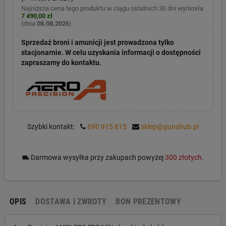
Najniższa cena tego produktu w ciągu ostatnich 30 dni wyniosła
7 490,00 zł
(dnia
08.08.2026
)
Sprzedaż broni i amunicji jest prowadzona tylko
stacjonarnie. W celu uzyskania informacji o dostępności
zapraszamy do kontaktu.
Szybki kontakt:
690 915 815
sklep@gunshub.pl
Darmowa wysyłka przy zakupach powyżej
300 złotych.
local_shipping
OPIS
DOSTAWA I ZWROTY
BON PREZENTOWY