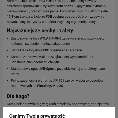
Aero Precision M4E1 PRO FDE 16" to karabinek dedykowany
strzelcom sportowym i użytkownikom poszukującym maksymalnej
niezawodności, precyzji oraz pełnej kompatybilności z platformą AR-
15. Konstrukcja w kolorze FDE obejmująca całość broni zapewnia
nowoczesny, taktyczny charakter i wysoką ergonomię pracy.
Najważniejsze cechy i zalety
Zastosowanie łoża
ATLAS R-ONE
zapewniającego sztywność,
lekkość i swobodę montażu akcesoriów
Jednolita kolorystyka
FDE
obejmująca całą broń
Komora zamkowa
M4E1
o zwiększonej wytrzymałości i
udoskonalonej geometrii chwytu
Standardowy
spust Mil-Spec
o przewidywalnej charakterystyce
pracy
Pełna zgodność z platformą AR-15 i szeroki wybór akcesoriów
montowanych na
Picatinny/M-LOK
Dla kogo?
Karabinek sprawdzi się w rękach strzelców sportowych, entuzjastów
strzelań dynamicznych oraz użytkowników poszukujących lekkiej,
sztywnej i modularnej konstrukcji o wysokiej kulturze pracy. To
Cenimy Twoją prywatność