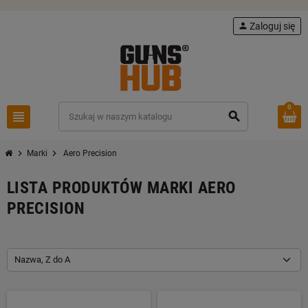
person
Zaloguj się
0
view_headline
search
chevron_right
chevron_right
Marki
Aero Precision
LISTA PRODUKTÓW MARKI AERO
PRECISION
Nazwa, Z do A