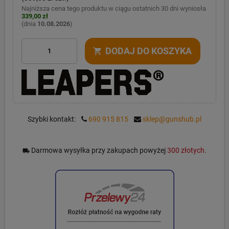
Najniższa cena tego produktu w ciągu ostatnich 30 dni wyniosła
339,00 zł
(dnia
10.08.2026
)
DODAJ DO KOSZYKA
shopping_cart
Szybki kontakt:
690 915 815
sklep@gunshub.pl
Darmowa wysyłka przy zakupach powyżej
300 złotych.
local_shipping