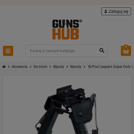
person
Zaloguj się
0
view_headline
search
chevron_right
chevron_right
chevron_right
chevron_right
chevron_right
Akcesoria
Do broni
Bipody
Bipody
Bi-Pod Leapers Super Duty O