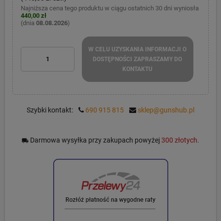
Najniższa cena tego produktu w ciągu ostatnich 30 dni wyniosła
440,00 zł
(dnia
08.08.2026
)
W CELU UZYSKANIA INFORMACJI O
DOSTĘPNOŚCI ZAPRASZAMY DO
KONTAKTU
Szybki kontakt:
690 915 815
sklep@gunshub.pl
Darmowa wysyłka przy zakupach powyżej
300 złotych.
local_shipping