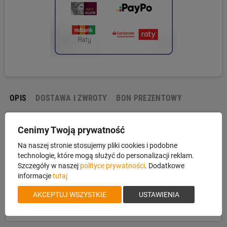
OPIS
DOSTAWA I ZWROTY
BON PREZENTOWY
Język spustowy Timney Glock 5 EFT Gen5
Cenimy Twoją prywatność
Na naszej stronie stosujemy pliki cookies i podobne
technologie, które mogą służyć do personalizacji reklam.
Szczegóły w naszej
polityce prywatności
. Dodatkowe
Język spustowy Enhanced Trigger Feel Shoe do Pistoletów
informacje
tutaj
Glock Gen 5 (wszystkie modele w tej generacji). Pozwala na
lepsze wyczucie spustu.
AKCEPTUJ WSZYSTKIE
USTAWIENIA