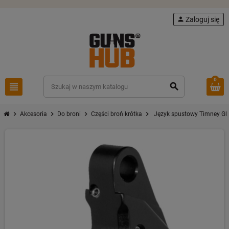
person
Zaloguj się
0
view_headline
search
chevron_right
chevron_right
chevron_right
chevron_right
Akcesoria
Do broni
Części broń krótka
Język spustowy Timney Gl