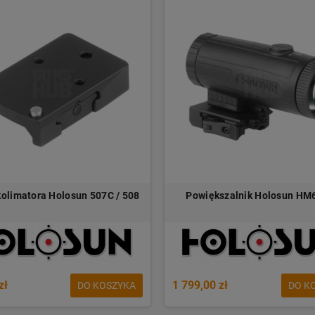
kolimatora Holosun 507C / 508
Powiększalnik Holosun HM
zł
1 799,00 zł
DO KOSZYKA
DO K