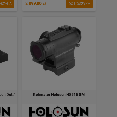
2 099,00 zł
OSZYKA
DO KOSZYKA
een Dot /
Kolimator Holosun HS515 GM