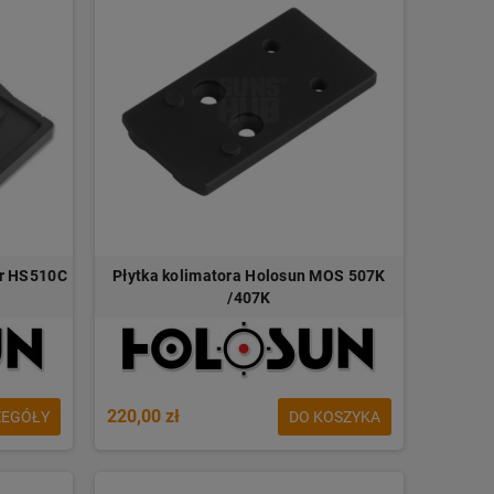
er HS510C
Płytka kolimatora Holosun MOS 507K
/407K
220,00 zł
ZEGÓŁY
DO KOSZYKA