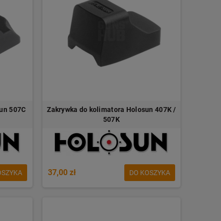
sun 507C
Zakrywka do kolimatora Holosun 407K /
507K
37,00 zł
OSZYKA
DO KOSZYKA