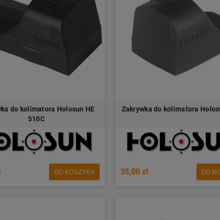
ka do kolimatora Holosun HE
Zakrywka do kolimatora Holo
510C
ł
35,00 zł
DO KOSZYKA
DO K