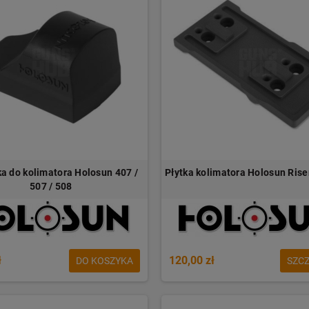
a do kolimatora Holosun 407 /
Płytka kolimatora Holosun Ris
507 / 508
ł
120,00 zł
DO KOSZYKA
SZC