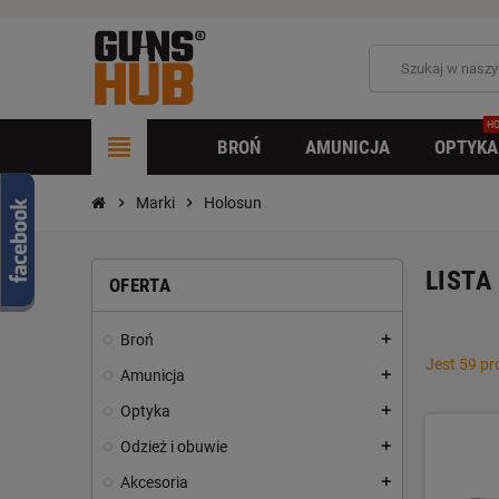
HO
view_headline
BROŃ
AMUNICJA
OPTYKA
chevron_right
Marki
chevron_right
Holosun
LISTA
OFERTA
Broń
add
Jest 59 p
Amunicja
add
Optyka
add
Odzież i obuwie
add
Akcesoria
add