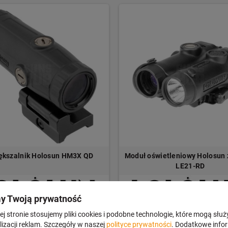
ększalnik Holosun HM3X QD
Moduł oświetleniowy Holosun z
LE21-RD
y Twoją prywatność
j stronie stosujemy pliki cookies i podobne technologie, które mogą służ
0 zł
6 659,00 zł
SZCZEGÓŁY
SZC
izacji reklam. Szczegóły w naszej
polityce prywatności
. Dodatkowe info