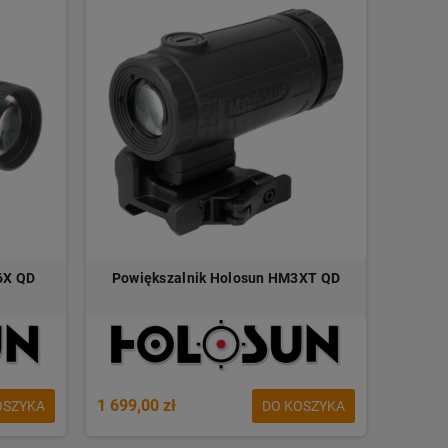
6X QD
Powiększalnik Holosun HM3XT QD
1 699,00 zł
OSZYKA
DO KOSZYKA