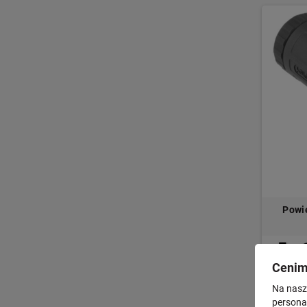
Powi
Cenim
Na nasze
1 199,0
personal