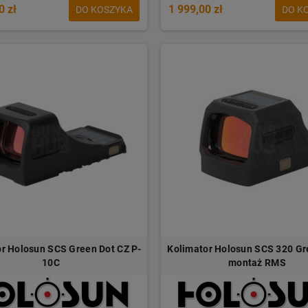
0 zł
1 999,00 zł
DO KOSZYKA
DO K
r Holosun SCS Green Dot CZ P-
Kolimator Holosun SCS 320 Gr
10C
montaż RMS