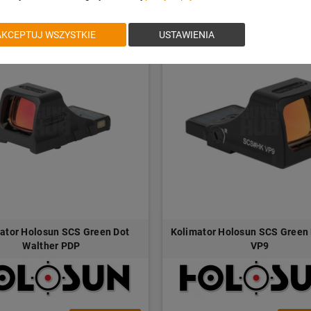
AKCEPTUJ WSZYSTKIE
USTAWIENIA
ator Holosun SCS Green Dot
Kolimator Holosun SCS Green
Walther PDP
VP9