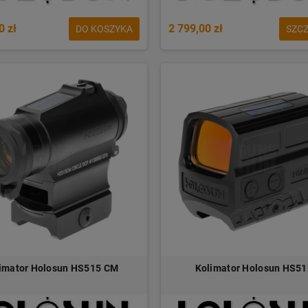
0 zł
2 799,00 zł
DO KOSZYKA
SZC
imator Holosun HS515 CM
Kolimator Holosun HS5