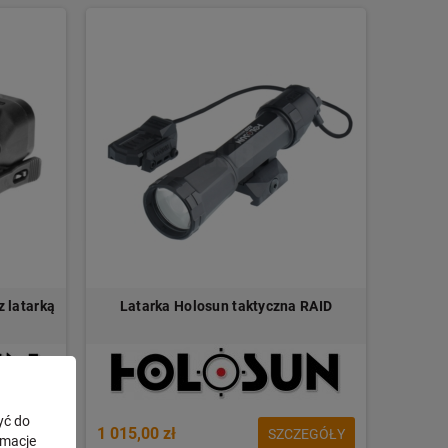
 latarką
Latarka Holosun taktyczna RAID
yć do
1 015,00 zł
ZEGÓŁY
SZCZEGÓŁY
rmacje