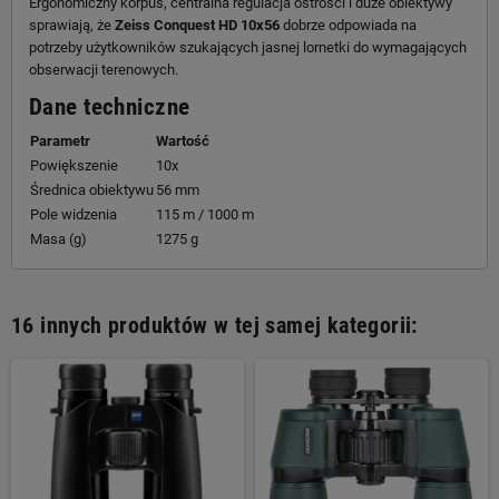
Ergonomiczny korpus, centralna regulacja ostrości i duże obiektywy
sprawiają, że
Zeiss Conquest HD 10x56
dobrze odpowiada na
potrzeby użytkowników szukających jasnej lornetki do wymagających
obserwacji terenowych.
Dane techniczne
Parametr
Wartość
Powiększenie
10x
Średnica obiektywu
56 mm
Pole widzenia
115 m / 1000 m
Masa (g)
1275 g
16 innych produktów w tej samej kategorii: