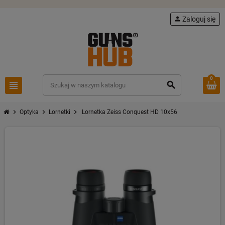
person
Zaloguj się
0
view_headline
search
chevron_right
chevron_right
chevron_right
Optyka
Lornetki
Lornetka Zeiss Conquest HD 10x56