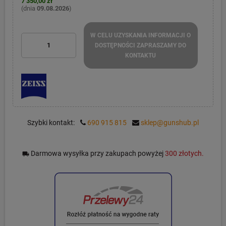
7 350,00 zł
(dnia
09.08.2026
)
W CELU UZYSKANIA INFORMACJI O
DOSTĘPNOŚCI ZAPRASZAMY DO
KONTAKTU
Szybki kontakt:
690 915 815
sklep@gunshub.pl
Darmowa wysyłka przy zakupach powyżej
300 złotych.
local_shipping