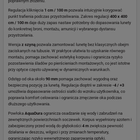
poprawnym złożeniu.
Regulacja kliknięcia
1 cm / 100 m
pozwala intuicyjnie korygować
punkt trafienia podczas przystrzeliwania. Zakres regulacji
400 x 400
cm / 100 m
daje duży zapas nastaw potrzebny do dopasowania lunety
do konkretnej broni, montażu, amunicji i wybranego dystansu
przystrzelania.
Wersja
z szyną
pozwala zamontować lunetę bez klasycznych obejm
zaciskanych na tubusie. W praktyce ułatwia to uzyskanie równego
montażu, pomaga zachować estetykę korpusu i ogranicza ryzyko
pozostawienia śladów po pierścieniach montażowych, co jest istotne
przy optyce często używanej w dynamicznych warunkach.
Odstęp od oka około
90 mm
pomaga zachować wygodną oraz
bezpieczną pozycję za lunetą. Regulacja dioptrii w zakresie
-4 / +3
umożliwia dopasowanie ostrości siatki do wzroku użytkownika, co
poprawia komfort celowania i ogranicza zmęczenie oka podczas
dłuższego użytkowania.
Powłoka
AquaDura
ogranicza osadzanie się wody i zabrudzeń na
zewnętrznych powierzchniach soczewek. Korpus wypełniony azotem i
zabezpieczony przed wodą do głębokości
4 m
zwiększa pewność
działania w deszczu, wilgoci i przy zmianach temperatury,
ograniczając ryzyko wewnętrznego zaparowania optyki.