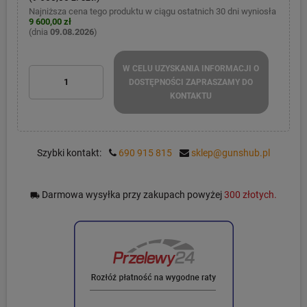
Najniższa cena tego produktu w ciągu ostatnich 30 dni wyniosła
9 600,00 zł
(dnia
09.08.2026
)
W CELU UZYSKANIA INFORMACJI O
DOSTĘPNOŚCI ZAPRASZAMY DO
KONTAKTU
Szybki kontakt:
690 915 815
sklep@gunshub.pl
Darmowa wysyłka przy zakupach powyżej
300 złotych.
local_shipping