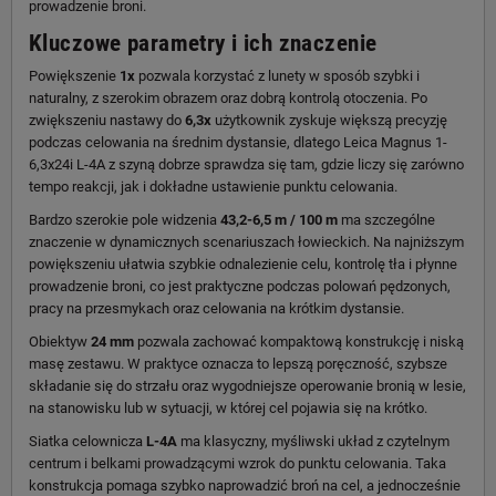
prowadzenie broni.
Kluczowe parametry i ich znaczenie
Powiększenie
1x
pozwala korzystać z lunety w sposób szybki i
naturalny, z szerokim obrazem oraz dobrą kontrolą otoczenia. Po
zwiększeniu nastawy do
6,3x
użytkownik zyskuje większą precyzję
podczas celowania na średnim dystansie, dlatego Leica Magnus 1-
6,3x24i L-4A z szyną dobrze sprawdza się tam, gdzie liczy się zarówno
tempo reakcji, jak i dokładne ustawienie punktu celowania.
Bardzo szerokie pole widzenia
43,2-6,5 m / 100 m
ma szczególne
znaczenie w dynamicznych scenariuszach łowieckich. Na najniższym
powiększeniu ułatwia szybkie odnalezienie celu, kontrolę tła i płynne
prowadzenie broni, co jest praktyczne podczas polowań pędzonych,
pracy na przesmykach oraz celowania na krótkim dystansie.
Obiektyw
24 mm
pozwala zachować kompaktową konstrukcję i niską
masę zestawu. W praktyce oznacza to lepszą poręczność, szybsze
składanie się do strzału oraz wygodniejsze operowanie bronią w lesie,
na stanowisku lub w sytuacji, w której cel pojawia się na krótko.
Siatka celownicza
L-4A
ma klasyczny, myśliwski układ z czytelnym
centrum i belkami prowadzącymi wzrok do punktu celowania. Taka
konstrukcja pomaga szybko naprowadzić broń na cel, a jednocześnie