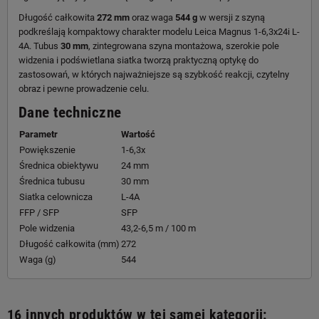
Długość całkowita
272 mm
oraz waga
544 g
w wersji z szyną
podkreślają kompaktowy charakter modelu Leica Magnus 1-6,3x24i L-
4A. Tubus
30 mm
, zintegrowana szyna montażowa, szerokie pole
widzenia i podświetlana siatka tworzą praktyczną optykę do
zastosowań, w których najważniejsze są szybkość reakcji, czytelny
obraz i pewne prowadzenie celu.
Dane techniczne
Parametr
Wartość
Powiększenie
1-6,3x
Średnica obiektywu
24 mm
Średnica tubusu
30 mm
Siatka celownicza
L-4A
FFP / SFP
SFP
Pole widzenia
43,2-6,5 m / 100 m
Długość całkowita (mm)
272
Waga (g)
544
16 innych produktów w tej samej kategorii: