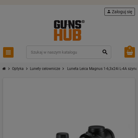
person
Zaloguj się
0
view_headline
search
chevron_right
chevron_right
chevron_right
Optyka
Lunety celownicze
Luneta Leica Magnus 1-6,3x24i L-4A szyna