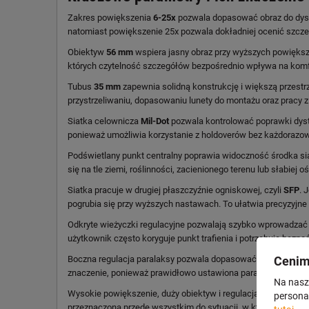
Zakres powiększenia
6-25x
pozwala dopasować obraz do dysta
natomiast powiększenie 25x pozwala dokładniej ocenić szczegó
Obiektyw
56 mm
wspiera jasny obraz przy wyższych powiększe
których czytelność szczegółów bezpośrednio wpływa na komfo
Tubus
35 mm
zapewnia solidną konstrukcję i większą przest
przystrzeliwaniu, dopasowaniu lunety do montażu oraz pracy
Siatka celownicza
Mil-Dot
pozwala kontrolować poprawki dysta
ponieważ umożliwia korzystanie z holdoverów bez każdorazo
Podświetlany punkt centralny poprawia widoczność środka siat
się na tle ziemi, roślinności, zacienionego terenu lub słabiej oś
Siatka pracuje w drugiej płaszczyźnie ogniskowej, czyli
SFP
. 
pogrubia się przy wyższych nastawach. To ułatwia precyzyjne
Odkryte wieżyczki regulacyjne pozwalają szybko wprowadzać 
użytkownik często koryguje punkt trafienia i potrzebuje bezp
Boczna regulacja paralaksy pozwala dopasować ostrość obrazu
Cenim
znaczenie, ponieważ prawidłowo ustawiona paralaksa poprawia
Na nasze
Wysokie powiększenie, duży obiektyw i regulacja paralaksy s
personal
przeznaczona przede wszystkim do sytuacji, w których liczy s