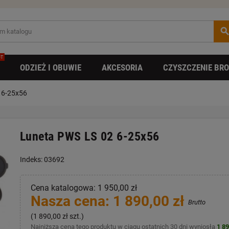
searc
T
ODZIEŻ I OBUWIE
AKCESORIA
CZYSZCZENIE BRO
 6-25x56
Luneta PWS LS 02 6-25x56
Indeks: 03692
Cena katalogowa: 1 950,00 zł
Nasza cena: 1 890,00 zł
Brutto
(1 890,00 zł szt.)
Najniższa cena tego produktu w ciągu ostatnich 30 dni wyniosła
1 89