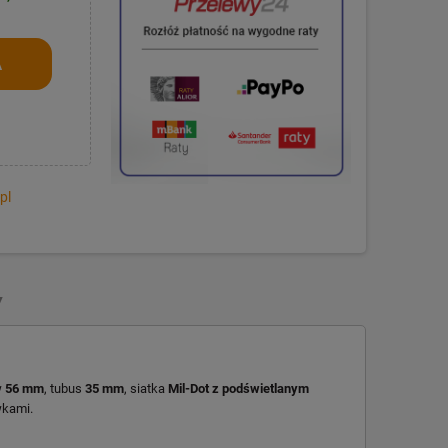
A
pl
Y
w
56 mm
, tubus
35 mm
, siatka
Mil-Dot z podświetlanym
wkami.