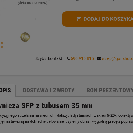
(dnia
08.08.2026
)
DODAJ DO KOSZYK
shopping_cart
ut_map
Szybki kontakt:
690 915 815
sklep@gunshub.
OPIS
DOSTAWA I ZWROTY
BON PREZENTOW
wnicza SFP z tubusem 35 mm
cyzyjnego strzelania na średnich i dalszych dystansach. Zakres
6-25x
, obiekty
cję nastawioną na dokładne celowanie, czytelny obraz i wygodną pracę z popra