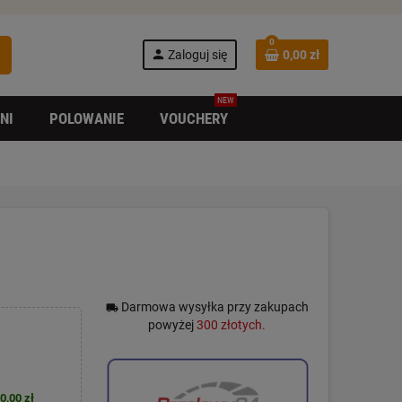
0
h
person
Zaloguj się
0,00 zł
NEW
NI
POLOWANIE
VOUCHERY
Darmowa wysyłka przy zakupach
local_shipping
powyżej
300 złotych.
0,00 zł