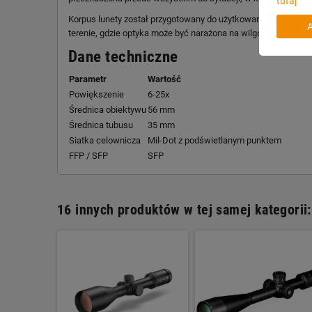
tutaj
Korpus lunety został przygotowany do użytkowania w zmienny
terenie, gdzie optyka może być narażona na wilgoć, zmiany te
Dane techniczne
Parametr
Wartość
Powiększenie
6-25x
Średnica obiektywu
56 mm
Średnica tubusu
35 mm
Siatka celownicza
Mil-Dot z podświetlanym punktem
FFP / SFP
SFP
16 innych produktów w tej samej kategorii: