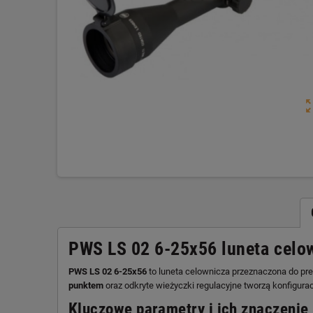
zoom_o
PWS LS 02 6-25x56 luneta celo
PWS LS 02 6-25x56
to luneta celownicza przeznaczona do pre
punktem
oraz odkryte wieżyczki regulacyjne tworzą konfigura
Kluczowe parametry i ich znaczenie