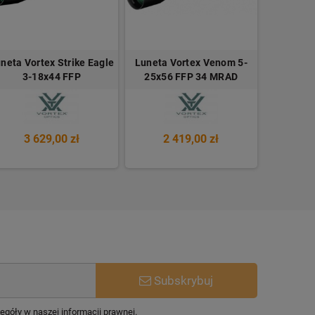
neta Vortex Strike Eagle
Luneta Vortex Venom 5-
Luneta Z
3-18x44 FFP
25x56 FFP 34 MRAD
5
3 629,00 zł
2 419,00 zł
10
Subskrybuj
egóły w naszej informacji prawnej.