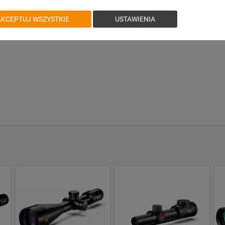
ch warunkach terenowych. Odporność na wodę, zaparowanie i wstrząsy zwiększ
AKCEPTUJ WSZYSTKIE
USTAWIENIA
mperatury i intensywną eksploatację.