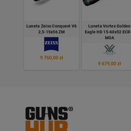
 Optics
Luneta Zeiss Conquest V6
Luneta Vortex Golden
Gen II FFP
2,5-15x56 ZM
Eagle HD 15-60x52 ECR
MOA
 zł
9 760,00 zł
9 679,00 zł