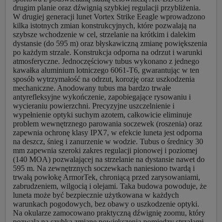
drugim planie oraz dźwignią szybkiej regulacji przybliżenia.
W drugiej generacji lunet Vortex Strike Eeagle wprowadzono
kilka istotnych zmian konstrukcyjnych, które pozwalają na
szybsze wchodzenie w cel, strzelanie na krótkim i dalekim
dystansie (do 595 m) oraz błyskawiczną zmianę powiększenia
po każdym strzale. Konstrukcja odporna na odrzut i warunki
atmosferyczne. Jednoczęściowy tubus wykonano z jednego
kawałka aluminium lotniczego 6061-T6, gwarantując w ten
sposób wytrzymałość na odrzut, korozję oraz uszkodzenia
mechaniczne. Anodowany tubus ma bardzo trwałe
antyrefleksyjne wykończenie, zapobiegające rysowaniu i
wycieraniu powierzchni. Precyzyjne uszczelnienie i
wypełnienie optyki suchym azotem, całkowicie eliminuje
problem wewnętrznego parowania soczewek (roszenia) oraz
zapewnia ochronę klasy IPX7, w efekcie luneta jest odporna
na deszcz, śnieg i zanurzenie w wodzie. Tubus o średnicy 30
mm zapewnia szeroki zakres regulacji pionowej i poziomej
(140 MOA) pozwalającej na strzelanie na dystansie nawet do
595 m. Na zewnętrznych soczewkach naniesiono twardą i
trwałą powłokę ArmorTek, chroniącą przed zarysowaniami,
zabrudzeniem, wilgocią i olejami. Taka budowa powoduje, że
luneta może być bezpiecznie użytkowana w każdych
warunkach pogodowych, bez obawy o uszkodzenie optyki.
Na okularze zamocowano praktyczną dźwignię zoomu, który
pozwala na szybką zmianę powiększenia pomiędzy strzałami.