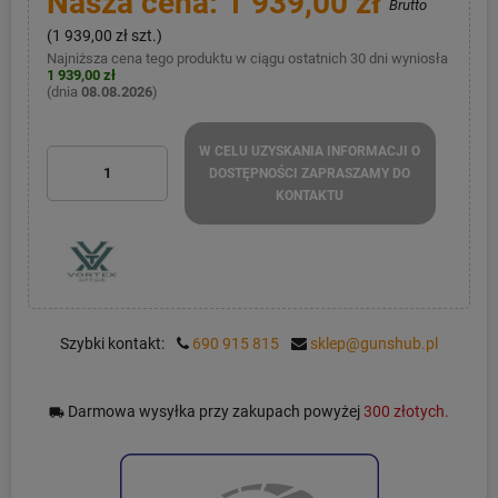
Nasza cena: 1 939,00 zł
Brutto
(1 939,00 zł szt.)
Najniższa cena tego produktu w ciągu ostatnich 30 dni wyniosła
1 939,00 zł
(dnia
08.08.2026
)
W CELU UZYSKANIA INFORMACJI O
DOSTĘPNOŚCI ZAPRASZAMY DO
KONTAKTU
Szybki kontakt:
690 915 815
sklep@gunshub.pl
Darmowa wysyłka przy zakupach powyżej
300 złotych.
local_shipping