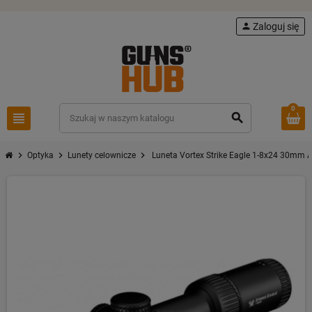
person
Zaloguj się
0
view_headline
search
chevron_right
chevron_right
chevron_right
Optyka
Lunety celownicze
Luneta Vortex Strike Eagle 1-8x24 30mm 