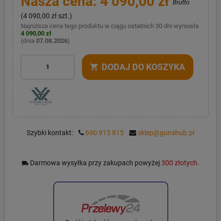
Nasza cena: 4 090,00 zł
Brutto
(4 090,00 zł szt.)
Najniższa cena tego produktu w ciągu ostatnich 30 dni wyniosła
4 090,00 zł
(dnia
07.08.2026
)
DODAJ DO KOSZYKA
shopping_cart
Szybki kontakt:
690 915 815
sklep@gunshub.pl
Darmowa wysyłka przy zakupach powyżej
300 złotych.
local_shipping