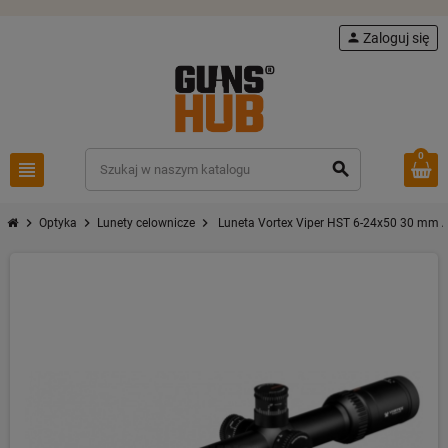
person
Zaloguj się
0
view_headline
search
chevron_right
chevron_right
chevron_right
Optyka
Lunety celownicze
Luneta Vortex Viper HST 6-24x50 30 mm 