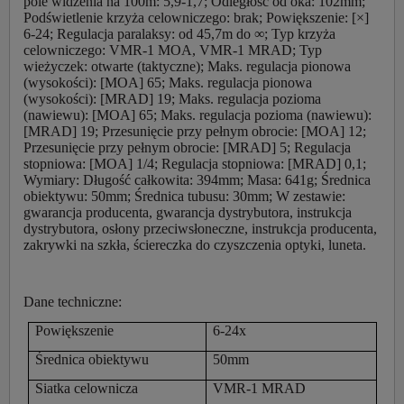
pole widzenia na 100m: 5,9-1,7; Odległość od oka: 102mm;
Podświetlenie krzyża celowniczego: brak; Powiększenie: [×]
6-24; Regulacja paralaksy: od 45,7m do ∞; Typ krzyża
celowniczego: VMR-1 MOA, VMR-1 MRAD; Typ
wieżyczek: otwarte (taktyczne); Maks. regulacja pionowa
(wysokości): [MOA] 65; Maks. regulacja pionowa
(wysokości): [MRAD] 19; Maks. regulacja pozioma
(nawiewu): [MOA] 65; Maks. regulacja pozioma (nawiewu):
[MRAD] 19; Przesunięcie przy pełnym obrocie: [MOA] 12;
Przesunięcie przy pełnym obrocie: [MRAD] 5; Regulacja
stopniowa: [MOA] 1/4; Regulacja stopniowa: [MRAD] 0,1;
Wymiary: Długość całkowita: 394mm; Masa: 641g; Średnica
obiektywu: 50mm; Średnica tubusu: 30mm; W zestawie:
gwarancja producenta, gwarancja dystrybutora, instrukcja
dystrybutora, osłony przeciwsłoneczne, instrukcja producenta,
zakrywki na szkła, ściereczka do czyszczenia optyki, luneta.
Dane techniczne:
Powiększenie
6-24x
Średnica obiektywu
50mm
Siatka celownicza
VMR-1 MRAD