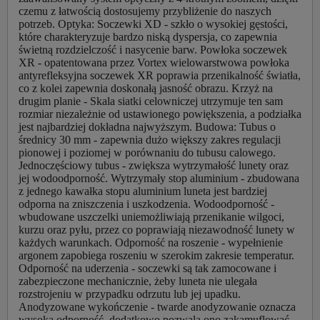
czemu z łatwością dostosujemy przybliżenie do naszych
potrzeb. Optyka: Soczewki XD - szkło o wysokiej gęstości,
które charakteryzuje bardzo niską dyspersja, co zapewnia
świetną rozdzielczość i nasycenie barw. Powłoka soczewek
XR - opatentowana przez Vortex wielowarstwowa powłoka
antyrefleksyjna soczewek XR poprawia przenikalność światła,
co z kolei zapewnia doskonałą jasność obrazu. Krzyż na
drugim planie - Skala siatki celowniczej utrzymuje ten sam
rozmiar niezależnie od ustawionego powiększenia, a podziałka
jest najbardziej dokładna najwyższym. Budowa: Tubus o
średnicy 30 mm - zapewnia dużo większy zakres regulacji
pionowej i poziomej w porównaniu do tubusu calowego.
Jednoczęściowy tubus - zwiększa wytrzymałość lunety oraz
jej wodoodporność. Wytrzymały stop aluminium - zbudowana
z jednego kawałka stopu aluminium luneta jest bardziej
odporna na zniszczenia i uszkodzenia. Wodoodporność -
wbudowane uszczelki uniemożliwiają przenikanie wilgoci,
kurzu oraz pyłu, przez co poprawiają niezawodność lunety w
każdych warunkach. Odporność na roszenie - wypełnienie
argonem zapobiega roszeniu w szerokim zakresie temperatur.
Odporność na uderzenia - soczewki są tak zamocowane i
zabezpieczone mechanicznie, żeby luneta nie ulegała
rozstrojeniu w przypadku odrzutu lub jej upadku.
Anodyzowane wykończenie - twarde anodyzowanie oznacza
wysoką odporność, dodatkowo pozwala ono zakamuflować