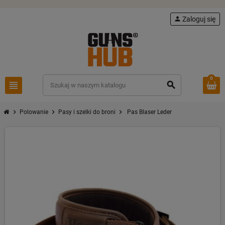
person
Zaloguj się
0
view_headline
search
chevron_right
chevron_right
chevron_right
Polowanie
Pasy i szelki do broni
Pas Blaser Leder