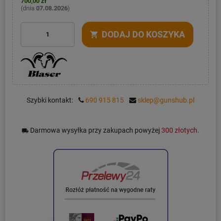
700,00 zł
(dnia
07.08.2026
)
DODAJ DO KOSZYKA
shopping_cart
Szybki kontakt:
690 915 815
sklep@gunshub.pl
Darmowa wysyłka przy zakupach powyżej
300 złotych.
local_shipping