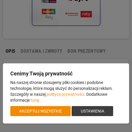
OPIS
DOSTAWA I ZWROTY
BON PREZENTOWY
Pas Blaser Leder
Cenimy Twoją prywatność
Na naszej stronie stosujemy pliki cookies i podobne
Markowy pas do broni. Na pasku wytłoczone logo Blaser, z komplecie
technologie, które mogą służyć do personalizacji reklam.
z bączkami. Szeroki, miękki naramiennik zapewniający wygodę
Szczegóły w naszej
polityce prywatności
. Dodatkowe
użytkowania. Antypoślizgowy, elastyczny, z regulacją
informacje
tutaj
długości. Zintegrowane etui na dwa naboje kulowe. Dane Techniczne:
Materiał: , skóra, Kolor: brąz, Wymiary: Długość: 114cm , Szerokość:
AKCEPTUJ WSZYSTKIE
USTAWIENIA
5,5cm.