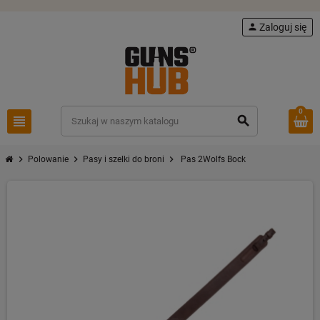
person
Zaloguj się
0
view_headline
search
chevron_right
chevron_right
chevron_right
Polowanie
Pasy i szelki do broni
Pas 2Wolfs Bock