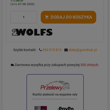
117,00 zł
(dnia
07.08.2026
)
DODAJ DO KOSZYKA
shopping_cart
Szybki kontakt:
690 915 815
sklep@gunshub.pl
Darmowa wysyłka przy zakupach powyżej
300 złotych.
local_shipping