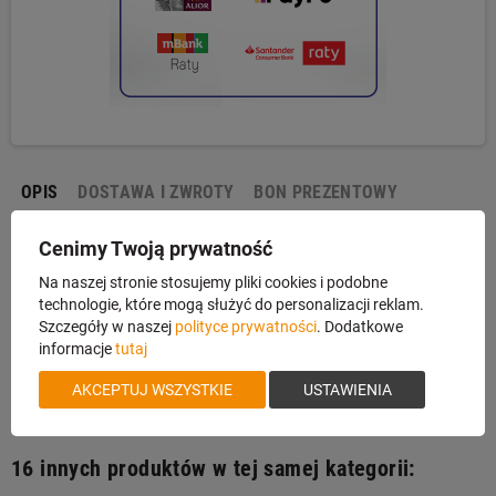
OPIS
DOSTAWA I ZWROTY
BON PREZENTOWY
Cenimy Twoją prywatność
Pasek 2Wolfs Bock
Na naszej stronie stosujemy pliki cookies i podobne
technologie, które mogą służyć do personalizacji reklam.
Pas do broni myśliwskiej zszywany z dwóch warstw skóry oraz
Szczegóły w naszej
polityce prywatności
. Dodatkowe
wzmacniany szwami. Posiada ciche zapięcie. Dane Techniczne:
informacje
tutaj
Materiał: skóra, Kolor: brąz, Wymiary: długość 100 cm, szerokość 4
cm.
AKCEPTUJ WSZYSTKIE
USTAWIENIA
16 innych produktów w tej samej kategorii: