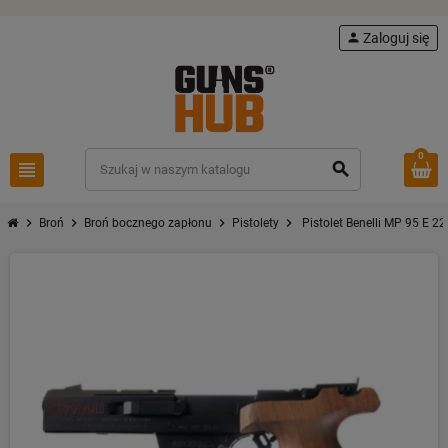
person
Zaloguj się
0
view_headline
search
chevron_right
chevron_right
chevron_right
chevron_right
Broń
Broń bocznego zapłonu
Pistolety
Pistolet Benelli MP 95 E 22