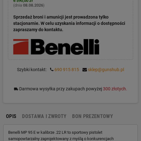
6 590,00 zł
(dnia
08.08.2026
)
Sprzedaż broni i amunicji jest prowadzona tylko
stacjonarnie. W celu uzyskania informacji o dostępności
zapraszamy do kontaktu.
Szybki kontakt:
690 915 815
sklep@gunshub.pl
Darmowa wysyłka przy zakupach powyżej
300 złotych.
local_shipping
OPIS
DOSTAWA I ZWROTY
BON PREZENTOWY
Benelli MP 95 E w kalibrze .22 LR to sportowy pistolet
samopowtarzalny zaprojektowany z myślą o konkurencjach