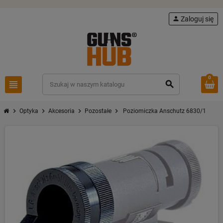
person
Zaloguj się
0
view_headline
search
chevron_right
chevron_right
chevron_right
chevron_right
Optyka
Akcesoria
Pozostałe
Poziomiczka Anschutz 6830/1