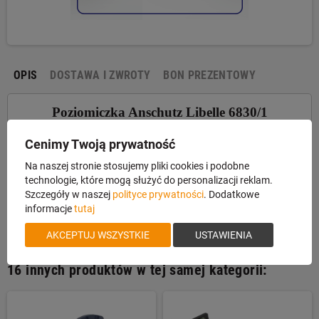
OPIS
DOSTAWA I ZWROTY
BON PREZENTOWY
Poziomiczka Anschutz Libelle 6830/1
Cenimy Twoją prywatność
Poziomiczka na obiektyw, ułatwia ocenę prawidłowego
Na naszej stronie stosujemy pliki cookies i podobne
ułożenia karabinu przed oddaniem strzału. Wyraźna podziałka
technologie, które mogą służyć do personalizacji reklam.
pozwala w szybki sposób sprawdzić poprawność ułożenia
Szczegóły w naszej
polityce prywatności
. Dodatkowe
broni przed strzałem, praktycznie bez odrywania oczu od celu.
informacje
tutaj
AKCEPTUJ WSZYSTKIE
USTAWIENIA
16 innych produktów w tej samej kategorii: