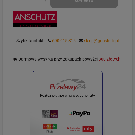
KONTAKTU
Szybki kontakt:
690 915 815
sklep@gunshub.pl
Darmowa wysyłka przy zakupach powyżej
300 złotych.
local_shipping