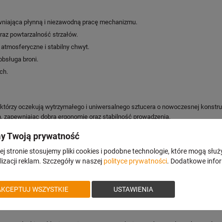
niająca płynną i niezawodną pracę mechanizmu.
az powtarzalność strzałów.
atmosferyczne i stabilny chwyt.
bsługa broni.
ch.
 którzy oczekują wytrzymałego i uniwersalnego sztucera o nowoczesnej konstr
, zapewniając dobrą ergonomię oraz stabilność prowadzenia.
y Twoją prywatność
ingfield,.308 Win.,.300 Win. Mag.,6,5x55SE,7 mm Rem. Mag.,8x57JRS
j stronie stosujemy pliki cookies i podobne technologie, które mogą służ
izacji reklam. Szczegóły w naszej
polityce prywatności
. Dodatkowe info
AKCEPTUJ WSZYSTKIE
USTAWIENIA