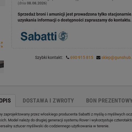
(dnia
08.08.2026
)
Sprzedaż broni i amunicji jest prowadzona tylko stacjonarnie
uzyskania informacji o dostępności zapraszamy do kontaktu.
ut_map
Szybki kontakt:
690 915 815
sklep@gunshub.
OPIS
DOSTAWA I ZWROTY
BON PREZENTOW
ny zaprojektowany przez włoskiego producenta Sabatti z myślą o myśliwych ocze
ich. Model należy do drugiej generacji systemu Rover i wykorzystuje czterot
ersalny sztucer myśliwski do codziennego użytkowania w terenie.