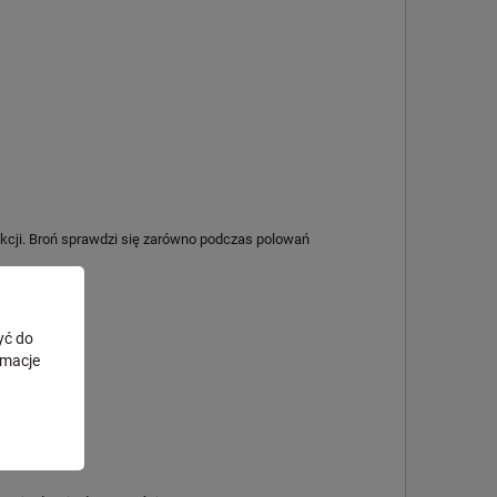
ukcji. Broń sprawdzi się zarówno podczas polowań
yć do
rmacje