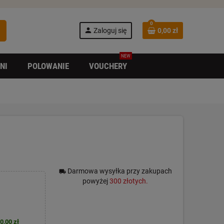
0
h
person
Zaloguj się
0,00 zł
NEW
NI
POLOWANIE
VOUCHERY
Darmowa wysyłka przy zakupach
local_shipping
powyżej
300 złotych.
0,00 zł