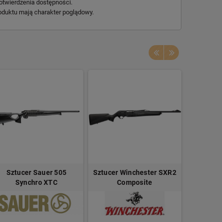
otwierdzenia dostępności.
oduktu mają charakter poglądowy.
Sztucer Sauer 505
Sztucer Winchester SXR2
Sztucer
Synchro XTC
Composite