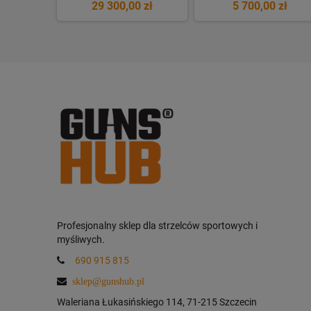
 zł
29 300,00 zł
5 700,00 zł
Profesjonalny sklep dla strzelców sportowych i
myśliwych.
690 915 815
sklep@gunshub.pl
Waleriana Łukasińskiego 114, 71-215 Szczecin