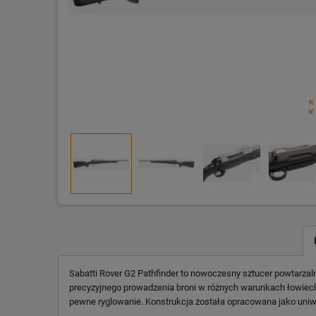
zoom_o
Sabatti Rover G2 Pathfinder to nowoczesny sztucer powtarzal
precyzyjnego prowadzenia broni w różnych warunkach łowieck
pewne ryglowanie. Konstrukcja została opracowana jako uniw