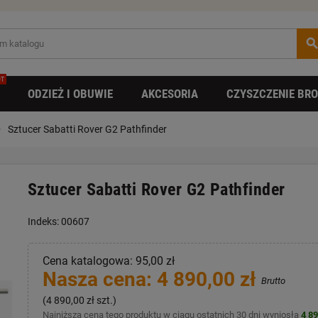
searc
T
ODZIEŻ I OBUWIE
AKCESORIA
CZYSZCZENIE BRO
right
Sztucer Sabatti Rover G2 Pathfinder
Sztucer Sabatti Rover G2 Pathfinder
Indeks: 00607
Cena katalogowa: 95,00 zł
Nasza cena: 4 890,00 zł
Brutto
(4 890,00 zł szt.)
Najniższa cena tego produktu w ciągu ostatnich 30 dni wyniosła
4 89