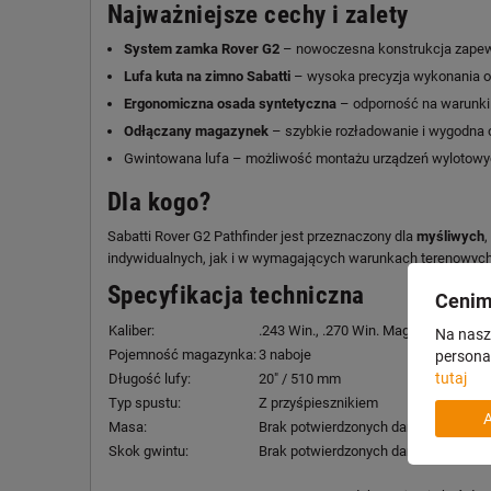
Najważniejsze cechy i zalety
System zamka Rover G2
– nowoczesna konstrukcja zapew
Lufa kuta na zimno Sabatti
– wysoka precyzja wykonania or
Ergonomiczna osada syntetyczna
– odporność na warunki 
Odłączany magazynek
– szybkie rozładowanie i wygodna o
Gwintowana lufa – możliwość montażu urządzeń wylotowy
Dla kogo?
Sabatti Rover G2 Pathfinder jest przeznaczony dla
myśliwych
,
indywidualnych, jak i w wymagających warunkach terenowych
Specyfikacja techniczna
Cenim
Kaliber:
.243 Win., .270 Win. Mag.,.30-06 Spr
Na nasze
Pojemność magazynka:
3 naboje
personal
tutaj
Długość lufy:
20" / 510 mm
Typ spustu:
Z przyśpiesznikiem
Masa:
Brak potwierdzonych danych.
Skok gwintu:
Brak potwierdzonych danych.