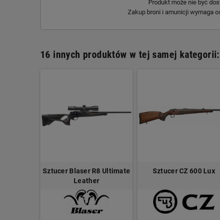
Produkt może nie być dos
Zakup broni i amunicji wymaga o
16 innych produktów w tej samej kategorii:
tz 1782 D
Sztucer Blaser R8 Ultimate
Sztucer CZ 600 Lux
 Win
Leather