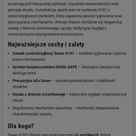
oczekujących klasycznej stylistyki, wysokiej niezawodności oraz
precyzji strzału. Konstrukcja oparta jest na systemie S101 z
sześcioryglowym zamkiem, który zapewnia pewne ryglowanie oraz
płynną pracę mechanizmu. Wersja Classic wyróżnia się elegancką
osadą z drewna orzechowego, łącząc tradycyjny wygląd z
nowoczesnymi rozwiązaniami technicznymi.
Najważniejsze cechy i zalety
Zamek sześcioryglowy Sauer S101
– stabilne ryglowanie i płynna
praca mechanizmu.
System bezpieczeństwa DURA SAFE
– intuicyjna i bezpieczna
obsługa broni.
Precyzyjna lufa Sauer
– wysoka powtarzalność i stabilność
strzałów.
Osada z drewna orzechowego
– klasyczny wygląd i ergonomiczny
chwyt.
Regulowany mechanizm spustowy – możliwość dopasowania
charakterystyki spustu.
Dla kogo?
Sauer S101 Classic jest przeznaczony dla
myśliwych
, którzy