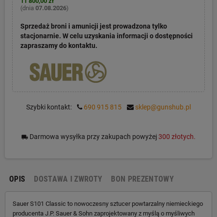
11 800,00 zł
(dnia
07.08.2026
)
Sprzedaż broni i amunicji jest prowadzona tylko
stacjonarnie. W celu uzyskania informacji o dostępności
zapraszamy do kontaktu.
Szybki kontakt:
690 915 815
sklep@gunshub.pl
Darmowa wysyłka przy zakupach powyżej
300 złotych.
local_shipping
OPIS
DOSTAWA I ZWROTY
BON PREZENTOWY
Sauer S101 Classic to nowoczesny sztucer powtarzalny niemieckiego
producenta J.P. Sauer & Sohn zaprojektowany z myślą o myśliwych