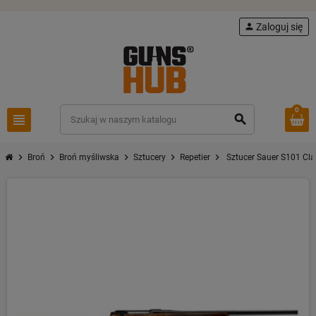
person
Zaloguj się
0
view_headline
search
chevron_right
chevron_right
chevron_right
chevron_right
chevron_right
Broń
Broń myśliwska
Sztucery
Repetier
Sztucer Sauer S101 Cla