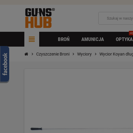
HO
view_headline
BROŃ
AMUNICJA
OPTYKA
chevron_right
Czyszczenie Broni
chevron_right
Wyciory
chevron_right
Wycior Koyan dłu