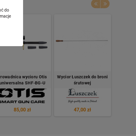
yć do
rmacje
rowadnica wycioru Otis
Wycior Łuszczek do broni
Wycior Ł
uniwersalna SHF-BG-U
śrutowej
krótk
85,00 zł
47,00 zł