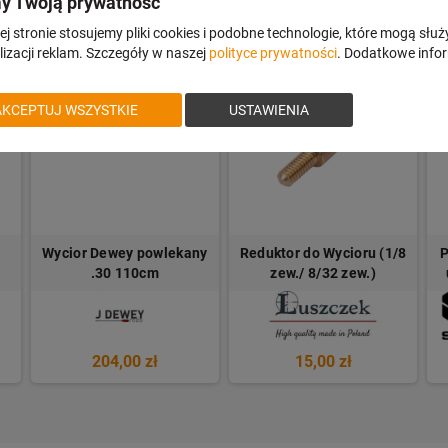
y Twoją prywatność
j stronie stosujemy pliki cookies i podobne technologie, które mogą służ
izacji reklam. Szczegóły w naszej
polityce prywatności
. Dodatkowe info
AKCEPTUJ WSZYSTKIE
USTAWIENIA
Wycior Dewey powlekany
Reduktor do Wycioru (1/8
P
.30 110cm
zew./ 8/32 zew.)
204,00 zł
15,00 zł