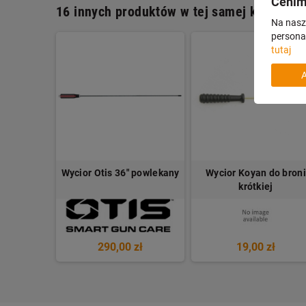
Cenim
16 innych produktów w tej samej kategorii:
Na nasze
personal
tutaj
 do broni
Wycior Otis 36" powlekany
Wycior Koyan do broni
dł.24 cm
krótkiej
ł
290,00 zł
19,00 zł