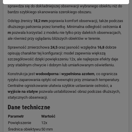
dwunastokrotnego powiększenia. W praktyce taki kadr lepiej
sprawdza się do dokładniejszej obserwacji wybranego obiektu niż do
bardzo szybkiego skanowania szerokiego obszaru.
Odstęp źrenicy
18,2 mm
poprawia komfort obserwacji, także podczas
dłuższego patrzenia przez lornetkę. Minimalna odległość ostrzenia
4
m
pozwala korzystać z modelu nie tylko przy dalekich obserwacjach,
ale również przy oglądaniu bliższych obiektów w terenie.
Sprawność zmierzchowa
24,5
oraz jasność względna
16,8
dobrze
opisują charakter tej konfiguracji: model zapewnia większą
szczegółowość dzięki powiększeniu 12x, ale najlepsze efekty daje
przy stabilnym chwycie i dobrym lub umiarkowanym oświetleniu.
Konstrukcja jest
wodoodporna
i
wypełniona azotem
, co ogranicza
ryzyko zaparowania optyki od wewnątrz przy zmianach temperatury.
Centralne ogniskowanie ułatwia szybkie ustawianie ostrości, a
wyjście na statyw
pozwala ustabilizować obraz podczas dłuższych,
statycznych obserwacji.
Dane techniczne
Parametr
Wartość
Powiększenie
12x
Średnica obiektywu
50 mm