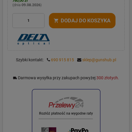
760,00 zł
(dnia
09.08.2026
)
DODAJ DO KOSZYKA
shopping_cart
Szybki kontakt:
690 915 815
sklep@gunshub.pl
Darmowa wysyłka przy zakupach powyżej
300 złotych.
local_shipping