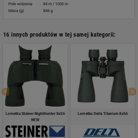
Pole widzenia
84 m / 1000 m
Masa (g)
846 g
16 innych produktów w tej samej kategorii:
Lornetka Steiner NightHunter 8x56
Lornetka Delta Titanium 8x56
NEW