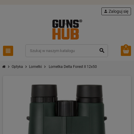
person
Zaloguj się
0
view_headline
search
chevron_right
chevron_right
chevron_right
Optyka
Lornetki
Lornetka Delta Forest II 12x50