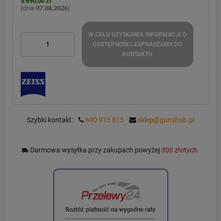
5 690,00 zł
(dnia
07.08.2026
)
W CELU UZYSKANIA INFORMACJI O
DOSTĘPNOŚCI ZAPRASZAMY DO
KONTAKTU
Szybki kontakt:
690 915 815
sklep@gunshub.pl
Darmowa wysyłka przy zakupach powyżej
300 złotych.
local_shipping