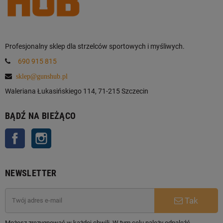
Profesjonalny sklep dla strzelców sportowych i myśliwych.
690 915 815
sklep@gunshub.pl
Waleriana Łukasińskiego 114, 71-215 Szczecin
BĄDŹ NA BIEŻĄCO
Facebook
Instagram
NEWSLETTER
Tak
Możesz zrezygnować w każdej chwili. W tym celu należy odnaleźć