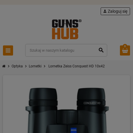
person
Zaloguj się
0
view_headline
search
chevron_right
chevron_right
chevron_right
Optyka
Lornetki
Lornetka Zeiss Conquest HD 10x42