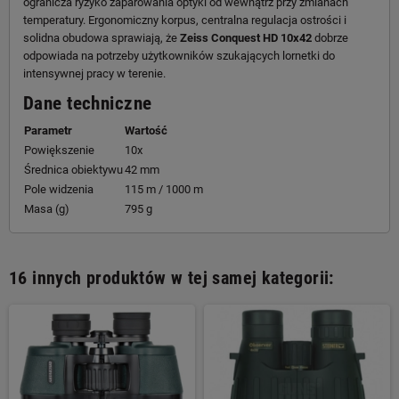
ogranicza ryzyko zaparowania optyki od wewnątrz przy zmianach
temperatury. Ergonomiczny korpus, centralna regulacja ostrości i
solidna obudowa sprawiają, że
Zeiss Conquest HD 10x42
dobrze
odpowiada na potrzeby użytkowników szukających lornetki do
intensywnej pracy w terenie.
Dane techniczne
Parametr
Wartość
Powiększenie
10x
Średnica obiektywu
42 mm
Pole widzenia
115 m / 1000 m
Masa (g)
795 g
16 innych produktów w tej samej kategorii: