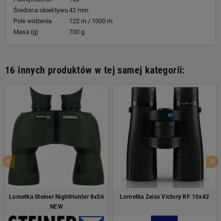
Średnica obiektywu
42 mm
Pole widzenia
122 m / 1000 m
Masa (g)
730 g
16 innych produktów w tej samej kategorii:
Lornetka Steiner NightHunter 8x56
Lornetka Zeiss Victory RF 10x42
NEW