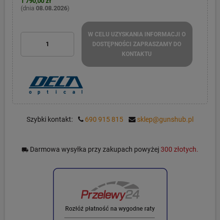
1 790,00 zł
(dnia
08.08.2026
)
W CELU UZYSKANIA INFORMACJI O
DOSTĘPNOŚCI ZAPRASZAMY DO
KONTAKTU
Szybki kontakt:
690 915 815
sklep@gunshub.pl
Darmowa wysyłka przy zakupach powyżej
300 złotych.
local_shipping