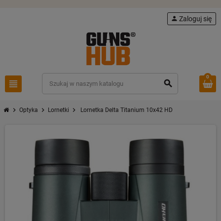
person
Zaloguj się
0
view_headline
search
chevron_right
chevron_right
chevron_right
Optyka
Lornetki
Lornetka Delta Titanium 10x42 HD