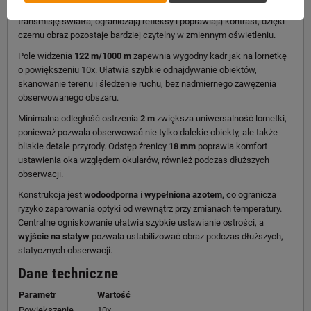
dłoniach.
Pełne wielowarstwowe powłoki antyodblaskowe
wspierają
transmisję światła, ograniczają refleksy i poprawiają kontrast, dzięki
czemu obraz pozostaje bardziej czytelny w zmiennym oświetleniu.
Pole widzenia
122 m/1000 m
zapewnia wygodny kadr jak na lornetkę
o powiększeniu 10x. Ułatwia szybkie odnajdywanie obiektów,
skanowanie terenu i śledzenie ruchu, bez nadmiernego zawężenia
obserwowanego obszaru.
Minimalna odległość ostrzenia
2 m
zwiększa uniwersalność lornetki,
ponieważ pozwala obserwować nie tylko dalekie obiekty, ale także
bliskie detale przyrody. Odstęp źrenicy
18 mm
poprawia komfort
ustawienia oka względem okularów, również podczas dłuższych
obserwacji.
Konstrukcja jest
wodoodporna
i
wypełniona azotem
, co ogranicza
ryzyko zaparowania optyki od wewnątrz przy zmianach temperatury.
Centralne ogniskowanie ułatwia szybkie ustawianie ostrości, a
wyjście na statyw
pozwala ustabilizować obraz podczas dłuższych,
statycznych obserwacji.
Dane techniczne
Parametr
Wartość
Powiększenie
10x