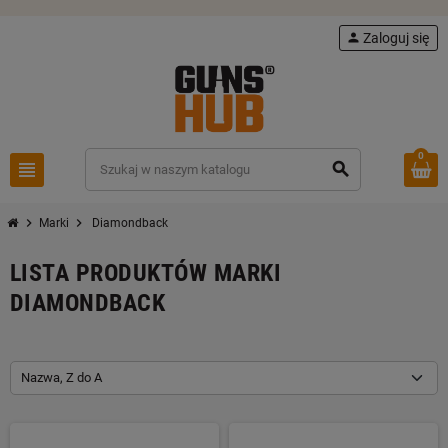
person
Zaloguj się
0
view_headline
search
chevron_right
chevron_right
Marki
Diamondback
LISTA PRODUKTÓW MARKI
DIAMONDBACK
Nazwa, Z do A