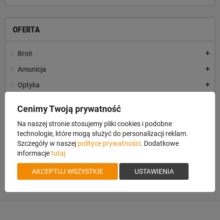
OFERTA
Broń
add
Amunicja
add
Optyka
add
Odzież i obuwie
add
Cenimy Twoją prywatność
Akcesoria
add
Na naszej stronie stosujemy pliki cookies i podobne
Czyszczenie Broni
add
technologie, które mogą służyć do personalizacji reklam.
Szczegóły w naszej
polityce prywatności
. Dodatkowe
Polowanie
add
informacje
tutaj
Vouchery
AKCEPTUJ WSZYSTKIE
USTAWIENIA