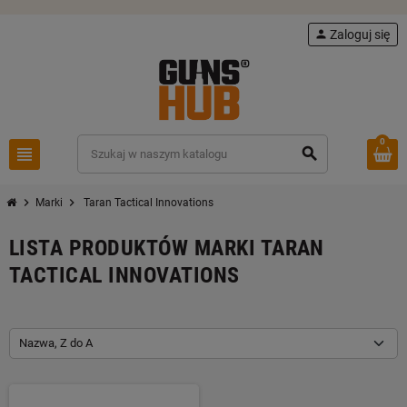
person
Zaloguj się
0
view_headline
search
chevron_right
chevron_right
Marki
Taran Tactical Innovations
LISTA PRODUKTÓW MARKI TARAN
TACTICAL INNOVATIONS
Nazwa, Z do A