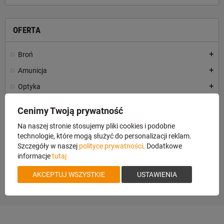
OFERTA
Broń
add
Amunicja
add
Optyka
add
Odzież i obuwie
add
Cenimy Twoją prywatność
Akcesoria
add
Na naszej stronie stosujemy pliki cookies i podobne
Czyszczenie Broni
add
technologie, które mogą służyć do personalizacji reklam.
Szczegóły w naszej
polityce prywatności
. Dodatkowe
Polowanie
add
informacje
tutaj
Vouchery
AKCEPTUJ WSZYSTKIE
USTAWIENIA